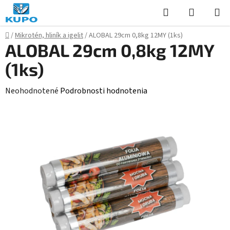
Prejsť
Hľadať
NÁKUP
na
KOŠÍK
obsah
Domov
/
Mikrotén, hliník a igelit
/
ALOBAL 29cm 0,8kg 12MY (1ks)
ALOBAL 29cm 0,8kg 12MY
(1ks)
Priemerné
Neohodnotené
Podrobnosti hodnotenia
hodnotenie
produktu
je
0,0
z
5
hviezdičiek.