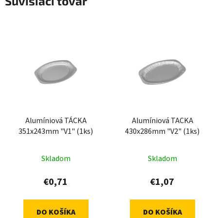
Súvisiaci tovar
Alumíniová TÁCKA
Alumíniová TACKA
351x243mm "V1" (1ks)
430x286mm "V2" (1ks)
Skladom
Skladom
€0,71
€1,07
DO KOŠÍKA
DO KOŠÍKA