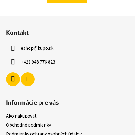
Z
á
Kontakt
p
ä
eshop
@
kupo.sk
t
i
+421 948 776 823
e
Informácie pre vás
Ako nakupovať
Obchodné podmienky
Podmienky ochrany osobných údajov