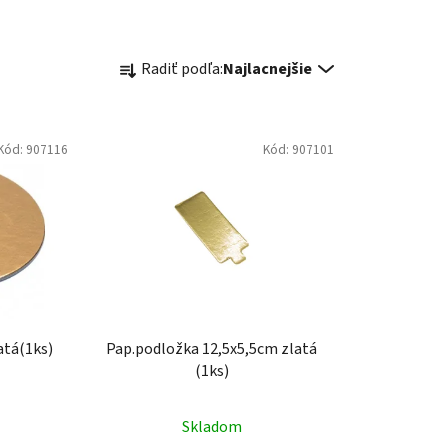
R
Radiť podľa:
Najlacnejšie
a
d
e
Kód:
907116
Kód:
907101
n
i
e
p
r
o
d
u
atá(1ks)
Pap.podložka 12,5x5,5cm zlatá
k
(1ks)
t
o
Skladom
v