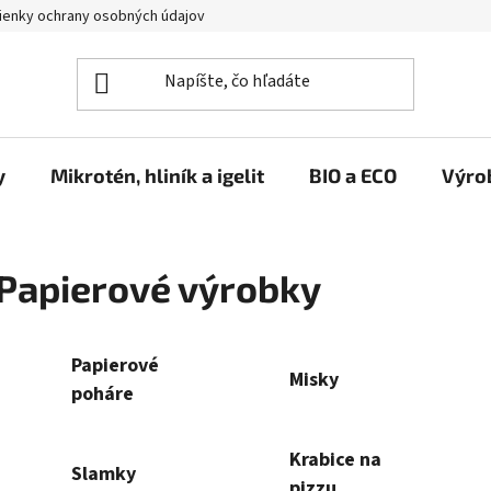
enky ochrany osobných údajov
y
Mikrotén, hliník a igelit
BIO a ECO
Výro
Papierové výrobky
Papierové
Misky
poháre
Krabice na
Slamky
pizzu