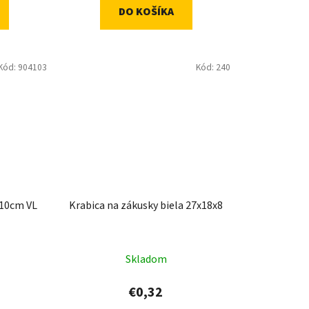
DO KOŠÍKA
Kód:
904103
Kód:
240
x10cm VL
Krabica na zákusky biela 27x18x8
Skladom
€0,32