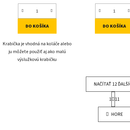
DO KOŠÍKA
DO KOŠÍKA
Krabička je vhodná na koláče alebo
ju môžete použiť aj ako malú
výslužkovú krabičku
NAČÍTAŤ 12 ĎALŠ
S
1
11
t
O
r
v
á
HORE
l
n
á
k
o
d