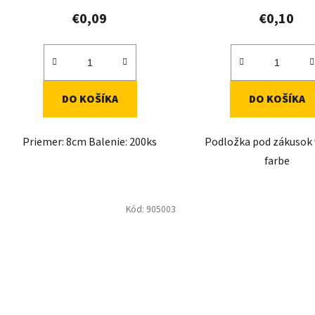
v
€0,09
€0,10
DO KOŠÍKA
DO KOŠÍKA
Priemer: 8cm Balenie: 200ks
Podložka pod zákusok v
farbe
Kód:
905003