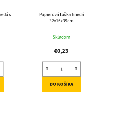
nedá s
Papierová taška hnedá
32x16x39cm
Skladom
€0,23
DO KOŠÍKA