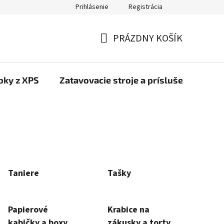
Prihlásenie
Registrácia
PRÁZDNY KOŠÍK
NÁKUPNÝ
KOŠÍK
bky z XPS
Zatavovacie stroje a príslušenstvo
Taniere
Tašky
Papierové
Krabice na
kabičky a boxy
zákusky a torty