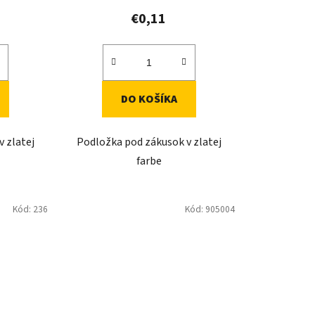
€0,11
DO KOŠÍKA
 zlatej
Podložka pod zákusok v zlatej
farbe
Kód:
236
Kód:
905004