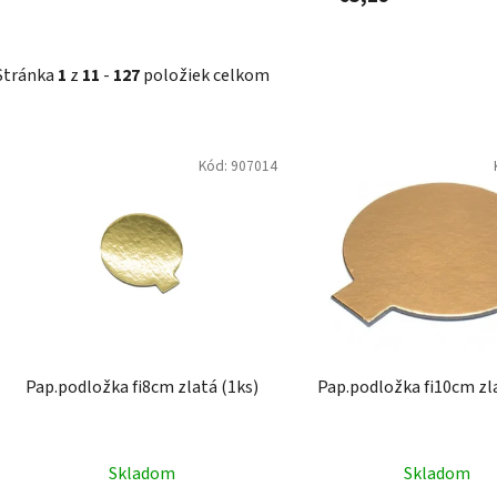
Stránka
1
z
11
-
127
položiek celkom
V
Kód:
907014
ý
p
i
s
p
r
o
d
Pap.podložka fi8cm zlatá (1ks)
Pap.podložka fi10cm zl
u
k
t
Skladom
Skladom
o