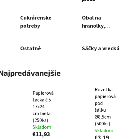
Cukrárenske
Obal na
potreby
hranolky,
hamburger a
hot-dog
Ostatné
Sáčky a vrecká
Najpredávanejšie
Rozetka
Papierová
papierová
tácka č.5
pod
17x24
šálku
cm biela
Ø8,5cm
(250ks)
(500ks)
Skladom
Skladom
€11,93
€3,19