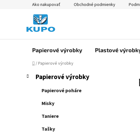
Prejsť
Ako nakupovať
Obchodné podmienky
Podmi
na
obsah
Papierové výrobky
Plastové výrobk
Domov
/
Papierové výrobky
B
K
Preskočiť
Papierové výrobky
a
kategórie
o
t
č
Papierové poháre
e
n
g
Misky
ý
ó
p
r
Taniere
i
a
e
Tašky
n
e