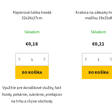
Papierová taška hnedá
Krabica na zákusky h
32x16x27cm
mašľou 19x15x8
Skladom
Skladom
€0,18
€0,21
DO KOŠÍKA
DO KOŠÍKA
Využitie pre donáškové služby, fast
foody, pekárne, cukrárne, predajcov
na trhu a rôzne obchody.