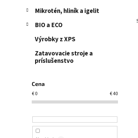
Mikrotén, hliník a igelit
BIO a ECO
Výrobky z XPS
Zatavovacie stroje a
príslušenstvo
Cena
€
0
€
40