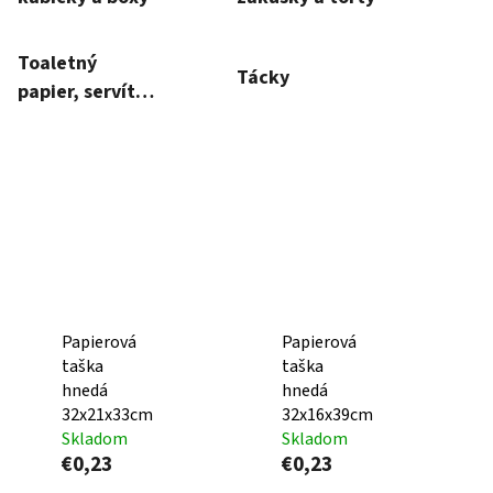
Toaletný
Tácky
papier, servítky
a utierky
Papierová
Papierová
taška
taška
hnedá
hnedá
32x21x33cm
32x16x39cm
Skladom
Skladom
€0,23
€0,23