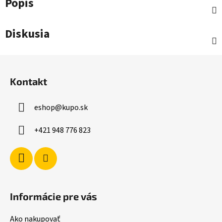
Popis
Diskusia
Z
á
Kontakt
p
ä
eshop
@
kupo.sk
t
i
+421 948 776 823
e
Informácie pre vás
Ako nakupovať