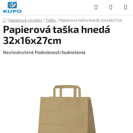
Prejsť
Hľadať
NÁKUP
na
KOŠÍK
obsah
Domov
/
Papierové výrobky
/
Tašky
/
Papierová taška hnedá 32x16x27cm
Papierová taška hnedá
32x16x27cm
Priemerné
Neohodnotené
Podrobnosti hodnotenia
hodnotenie
produktu
je
0,0
z
5
hviezdičiek.