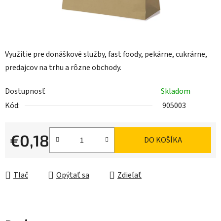
Využitie pre donáškové služby, fast foody, pekárne, cukrárne,
predajcov na trhu a rôzne obchody.
Dostupnosť
Skladom
Kód:
905003
€0,18
DO KOŠÍKA
Jednotková cena:
Tlač
Opýtať sa
Zdieľať