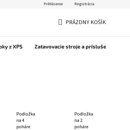
Prihlásenie
Registrácia
PRÁZDNY KOŠÍK
NÁKUPNÝ
KOŠÍK
bky z XPS
Zatavovacie stroje a príslušenstvo
Podložka
Podložka
na 4
na 2
poháre
poháre