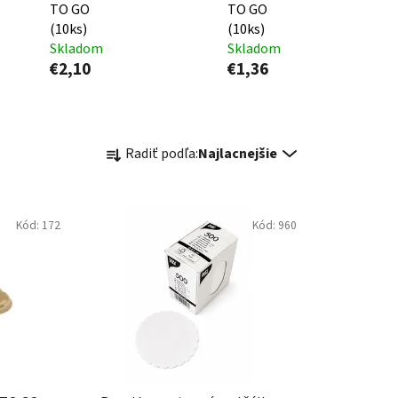
TO GO
TO GO
(10ks)
(10ks)
Skladom
Skladom
€2,10
€1,36
R
Radiť podľa:
Najlacnejšie
a
d
e
Kód:
172
Kód:
960
n
i
e
p
r
o
d
u