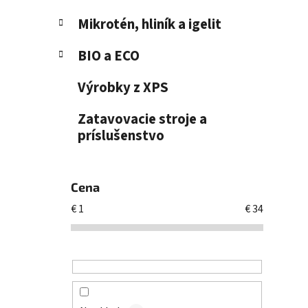
Mikrotén, hliník a igelit
BIO a ECO
Výrobky z XPS
Zatavovacie stroje a
príslušenstvo
Cena
€
1
€
34