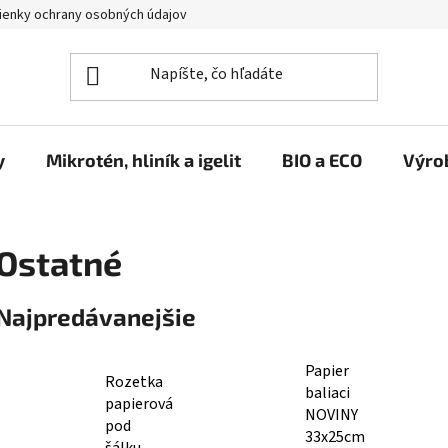
enky ochrany osobných údajov
y
Mikrotén, hliník a igelit
BIO a ECO
Výro
Ostatné
Najpredávanejšie
Papier
Rozetka
baliaci
papierová
NOVINY
pod
33x25cm
šálku