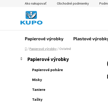
Prejsť
Ako nakupovať
Obchodné podmienky
Podmi
na
obsah
Papierové výrobky
Plastové výrobk
Domov
/
Papierové výrobky
/
Ostatné
B
K
Preskočiť
Papierové výrobky
a
kategórie
o
t
č
Papierové poháre
e
n
g
Misky
ý
ó
p
r
Taniere
i
a
e
Tašky
n
e