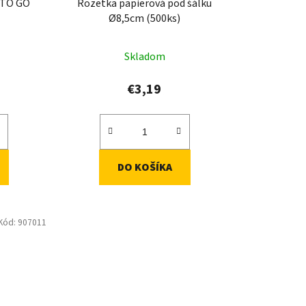
 TO GO
Rozetka papierová pod šálku
k
Ø8,5cm (500ks)
t
o
Skladom
v
€3,19
DO KOŠÍKA
Kód:
907011