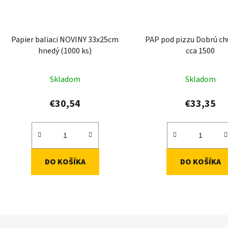
Papier baliaci NOVINY 33x25cm
PAP pod pizzu Dobrú ch
hnedý (1000 ks)
cca 1500
Skladom
Skladom
€30,54
€33,35
DO KOŠÍKA
DO KOŠÍKA
O
v
l