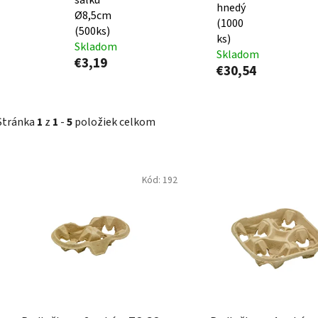
hnedý
Ø8,5cm
(1000
(500ks)
ks)
Skladom
Skladom
€3,19
€30,54
Stránka
1
z
1
-
5
položiek celkom
V
Kód:
192
ý
p
i
s
p
r
o
d