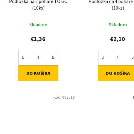
Podložka na 2 poháre TO GO
Podložka na 4 poháre
u
(10ks)
(10ks)
k
t
Skladom
Skladom
o
v
€1,36
€2,10
DO KOŠÍKA
DO KOŠÍKA
Kód:
907013