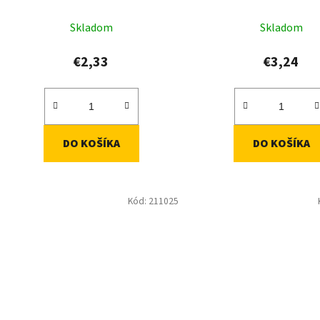
k
t
Skladom
Skladom
o
v
€2,33
€3,24
DO KOŠÍKA
DO KOŠÍKA
Kód:
211025