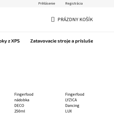
Prihlásenie
Registrácia
PRÁZDNY KOŠÍK
NÁKUPNÝ
KOŠÍK
bky z XPS
Zatavovacie stroje a príslušenstvo
Fingerfood
Fingerfood
nádobka
LYZICA
DECO
Dancing
250ml
LUX