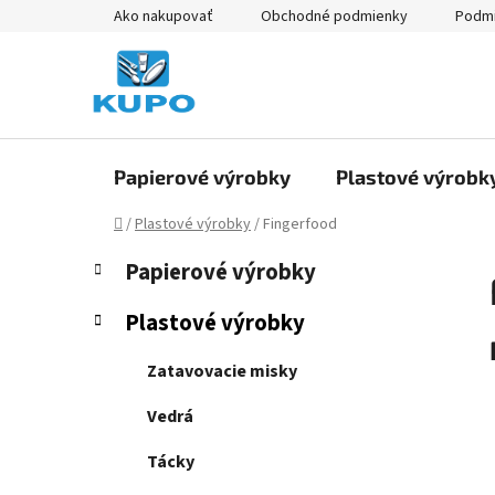
Prejsť
Ako nakupovať
Obchodné podmienky
Podmi
na
obsah
Papierové výrobky
Plastové výrobk
Domov
/
Plastové výrobky
/
Fingerfood
B
K
Preskočiť
Papierové výrobky
a
kategórie
o
t
č
Plastové výrobky
e
n
g
ý
Zatavovacie misky
ó
p
r
Vedrá
i
a
e
n
Tácky
e