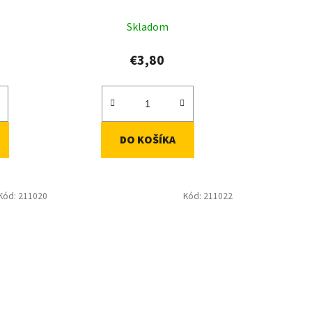
t
o
Skladom
v
€3,80
DO KOŠÍKA
Kód:
211020
Kód:
211022