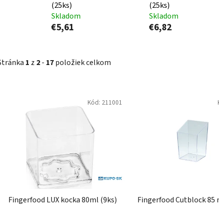
(25ks)
(25ks)
Skladom
Skladom
€5,61
€6,82
Stránka
1
z
2
-
17
položiek celkom
V
Kód:
211001
ý
p
i
s
p
r
o
d
Fingerfood LUX kocka 80ml (9ks)
Fingerfood Cutblock 85 
u