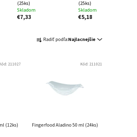
(25ks)
(25ks)
Skladom
Skladom
€7,33
€5,18
R
Radiť podľa:
Najlacnejšie
a
d
e
Kód:
211027
Kód:
211021
n
i
e
p
r
o
d
u
ml (12ks)
Fingerfood Aladino 50 ml (24ks)
k