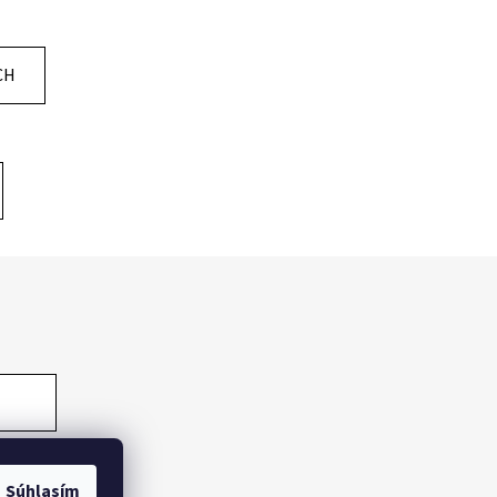
CH
Súhlasím