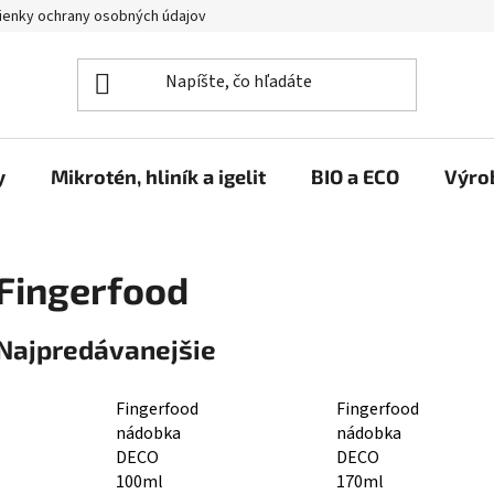
enky ochrany osobných údajov
y
Mikrotén, hliník a igelit
BIO a ECO
Výro
Fingerfood
Najpredávanejšie
Fingerfood
Fingerfood
nádobka
nádobka
DECO
DECO
100ml
170ml