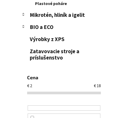
Plastové poháre
Mikrotén, hliník a igelit
BIO a ECO
Výrobky z XPS
Zatavovacie stroje a
príslušenstvo
Cena
€
2
€
18