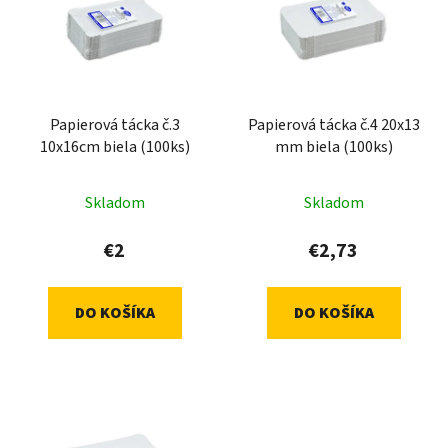
p
r
i
o
s
d
p
u
r
k
Papierová tácka č.3
Papierová tácka č.4 20x13
o
t
10x16cm biela (100ks)
mm biela (100ks)
d
o
u
v
Skladom
Skladom
k
t
€2
€2,73
o
v
DO KOŠÍKA
DO KOŠÍKA