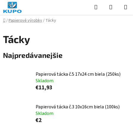
Prejsť
Hľadať
NÁKUP
na
KOŠÍK
obsah
Domov
/
Papierové výrobky
/
Tácky
Tácky
Najpredávanejšie
Papierová tácka č.5 17x24 cm biela (250ks)
Skladom
€11,93
Papierová tácka č.3 10x16cm biela (100ks)
Skladom
€2