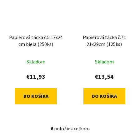
Papierová tácka č.5 17x24
Papierová tácka č.7c
cm biela (250ks)
21x29cm (125ks)
Skladom
Skladom
€11,93
€13,54
DO KOŠÍKA
DO KOŠÍKA
6
položiek celkom
O
v