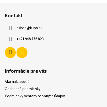
l
Z
á
á
d
Kontakt
p
a
ä
c
eshop
@
kupo.sk
t
i
i
e
+421 948 776 823
p
e
r
v
k
y
v
Informácie pre vás
ý
p
Ako nakupovať
i
s
Obchodné podmienky
u
Podmienky ochrany osobných údajov