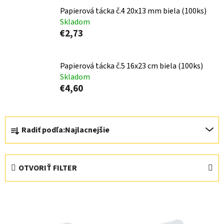
Papierová tácka č.4 20x13 mm biela (100ks)
Skladom
€2,73
Papierová tácka č.5 16x23 cm biela (100ks)
Skladom
€4,60
R
Radiť podľa:
Najlacnejšie
a
d
e
OTVORIŤ FILTER
n
i
V
e
ý
p