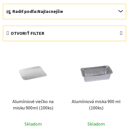
R
Radiť podľa:
Najlacnejšie
a
d
e
OTVORIŤ FILTER
n
i
V
e
ý
p
p
r
i
o
s
d
p
u
r
k
Alumíniové viečko na
Alumíniová miska 900 ml
o
t
misku 900ml (100ks)
(100ks)
d
o
u
v
Skladom
Skladom
k