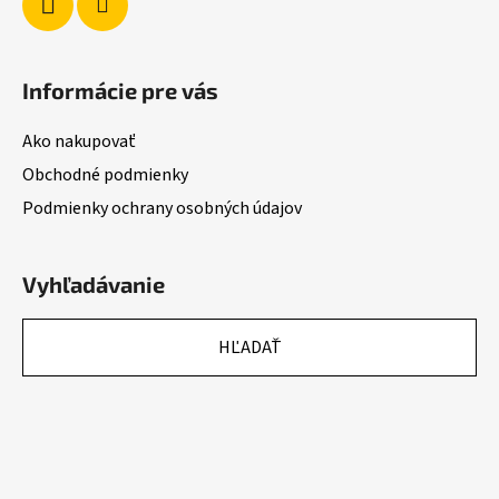
v
k
y
v
Informácie pre vás
ý
p
Ako nakupovať
i
s
Obchodné podmienky
u
Podmienky ochrany osobných údajov
Vyhľadávanie
HĽADAŤ