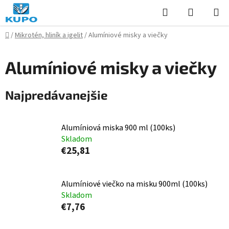
Prejsť
Hľadať
NÁKUP
na
KOŠÍK
obsah
Domov
/
Mikrotén, hliník a igelit
/
Alumíniové misky a viečky
Alumíniové misky a viečky
Najpredávanejšie
Alumíniová miska 900 ml (100ks)
Skladom
€25,81
Alumíniové viečko na misku 900ml (100ks)
Skladom
€7,76