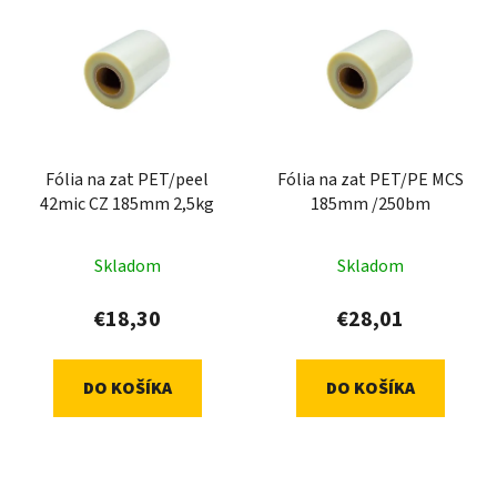
ý
p
p
r
i
o
s
d
p
u
r
k
Fólia na zat PET/peel
Fólia na zat PET/PE MCS
o
t
42mic CZ 185mm 2,5kg
185mm /250bm
d
o
u
v
Skladom
Skladom
k
t
€18,30
€28,01
o
v
DO KOŠÍKA
DO KOŠÍKA