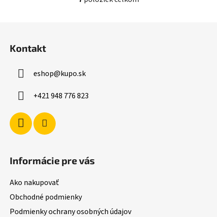
O
v
l
Z
á
á
d
Kontakt
p
a
ä
c
eshop
@
kupo.sk
t
i
i
e
+421 948 776 823
p
e
r
v
k
y
v
Informácie pre vás
ý
p
Ako nakupovať
i
s
Obchodné podmienky
u
Podmienky ochrany osobných údajov