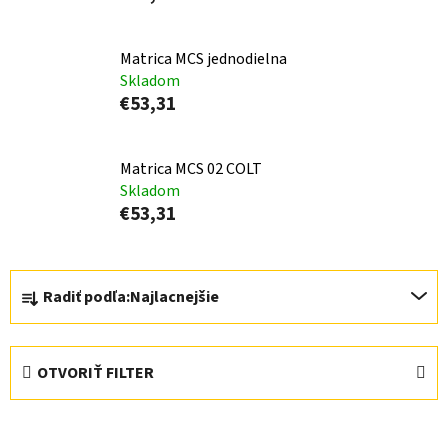
Matrica MCS jednodielna
Skladom
€53,31
Matrica MCS 02 COLT
Skladom
€53,31
R
Radiť podľa:
Najlacnejšie
a
d
e
OTVORIŤ FILTER
n
i
V
e