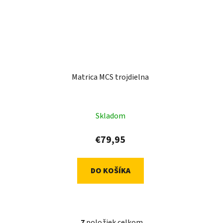
Matrica MCS trojdielna
Skladom
€79,95
DO KOŠÍKA
7
položiek celkom