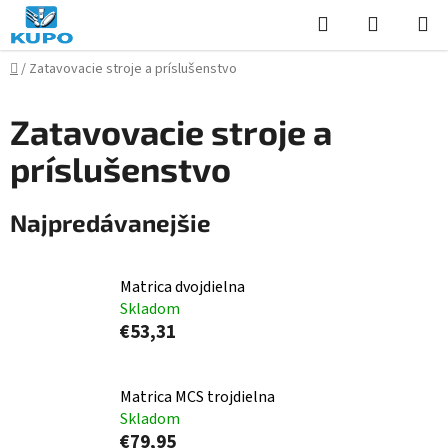
Prejsť
Hľadať
NÁKUP
na
KOŠÍK
obsah
Domov
/
Zatavovacie stroje a príslušenstvo
Zatavovacie stroje a
príslušenstvo
Najpredávanejšie
Matrica dvojdielna
Skladom
€53,31
Matrica MCS trojdielna
Skladom
€79,95