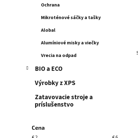
Ochrana
l
Mikroténové sáčky a tašky
Alobal
Alumíniové misky a viečky
Vrecia na odpad
BIO a ECO
Výrobky z XPS
Zatavovacie stroje a
príslušenstvo
Cena
€
2
€
6