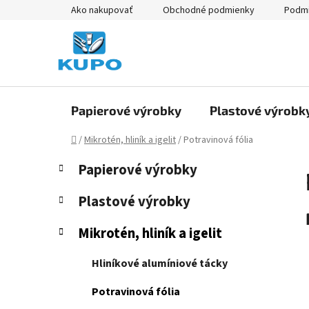
Prejsť
Ako nakupovať
Obchodné podmienky
Podmi
na
obsah
Papierové výrobky
Plastové výrobk
Domov
/
Mikrotén, hliník a igelit
/
Potravinová fólia
B
K
Preskočiť
Papierové výrobky
a
kategórie
o
t
č
Plastové výrobky
e
n
g
Mikrotén, hliník a igelit
ý
ó
p
r
Hliníkové alumíniové tácky
i
a
e
n
Potravinová fólia
e