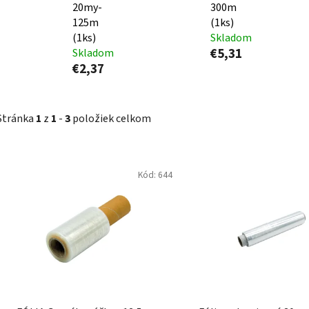
20my-
300m
125m
(1ks)
(1ks)
Skladom
€5,31
Skladom
€2,37
Stránka
1
z
1
-
3
položiek celkom
V
Kód:
644
ý
p
i
s
p
r
o
d