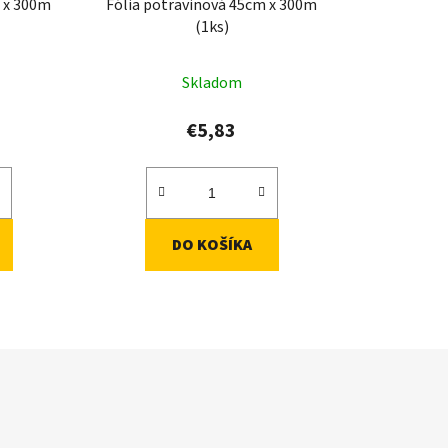
m x 300m
Fólia potravinová 45cm x 300m
k
(1ks)
t
o
Skladom
v
€5,83
DO KOŠÍKA