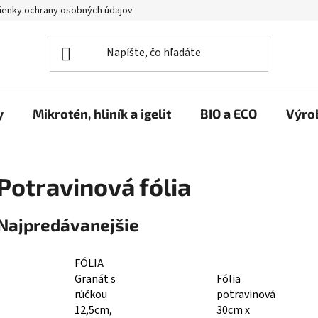
enky ochrany osobných údajov
y
Mikrotén, hliník a igelit
BIO a ECO
Výro
Potravinová fólia
Najpredávanejšie
FÓLIA
Granát s
Fólia
rúčkou
potravinová
12,5cm,
30cm x