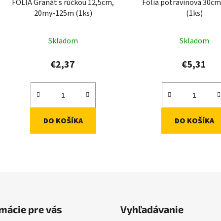
FÓLIA Granát s rúčkou 12,5cm,
Fólia potravinová 30c
u
20my-125m (1ks)
(1ks)
k
t
Skladom
Skladom
o
v
€2,37
€5,31
DO KOŠÍKA
DO KOŠÍKA
O
v
l
á
d
mácie pre vás
Vyhľadávanie
a