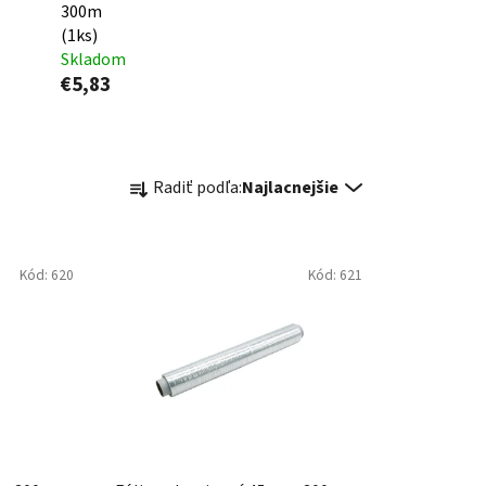
300m
(1ks)
Skladom
€5,83
R
Radiť podľa:
Najlacnejšie
a
d
e
Kód:
620
Kód:
621
n
i
e
p
r
o
d
u