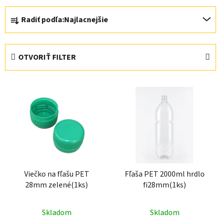
R
Radiť podľa:
Najlacnejšie
a
d
e
OTVORIŤ FILTER
n
i
V
e
ý
p
p
r
i
o
s
d
p
u
r
k
Viečko na fľašu PET
Fľaša PET 2000ml hrdlo
o
t
28mm zelené(1ks)
fi28mm(1ks)
d
o
u
v
Skladom
Skladom
k