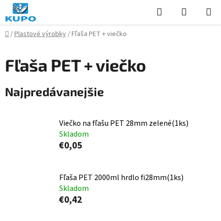
Prejsť
Hľadať
NÁKUP
na
KOŠÍK
obsah
Domov
/
Plastové výrobky
/
Fľaša PET + viečko
Fľaša PET + viečko
Najpredávanejšie
Viečko na fľašu PET 28mm zelené(1ks)
Skladom
€0,05
Fľaša PET 2000ml hrdlo fi28mm(1ks)
Skladom
€0,42