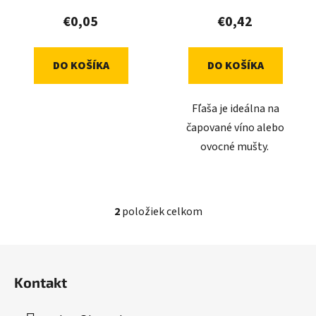
t
€0,05
€0,42
o
v
DO KOŠÍKA
DO KOŠÍKA
Fľaša je ideálna na
čapované víno alebo
ovocné mušty.
2
položiek celkom
O
v
l
Z
á
á
d
Kontakt
p
a
ä
c