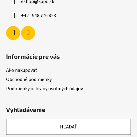
eshop
@
kupo.sk
t
i
i
e
+421 948 776 823
p
e
r
v
k
y
v
Informácie pre vás
ý
p
Ako nakupovať
i
s
Obchodné podmienky
u
Podmienky ochrany osobných údajov
Vyhľadávanie
HĽADAŤ