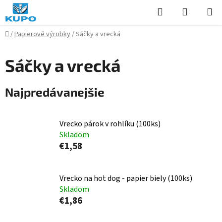
Prejsť
Hľadať
NÁKUP
na
KOŠÍK
obsah
Domov
/
Papierové výrobky
/
Sáčky a vrecká
Sáčky a vrecká
Najpredávanejšie
Vrecko párok v rohlíku (100ks)
Skladom
€1,58
Vrecko na hot dog - papier biely (100ks)
Skladom
€1,86