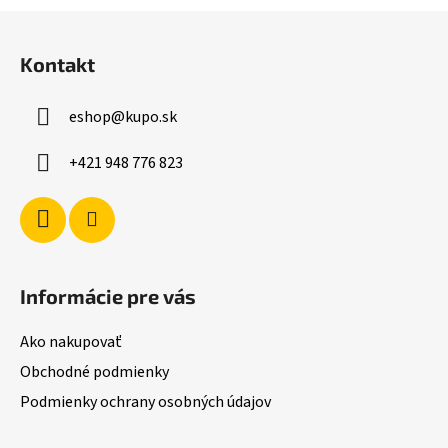
l
Z
á
á
d
Kontakt
p
a
ä
c
eshop
@
kupo.sk
t
i
i
e
+421 948 776 823
p
e
r
v
k
y
v
Informácie pre vás
ý
p
Ako nakupovať
i
s
Obchodné podmienky
u
Podmienky ochrany osobných údajov