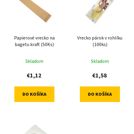
p
r
i
o
s
d
p
u
r
k
Papierové vrecko na
Vrecko párok v rohlíku
o
t
bagetu kraft (50Ks)
(100ks)
d
o
u
v
Skladom
Skladom
k
t
€1,12
€1,58
o
v
DO KOŠÍKA
DO KOŠÍKA