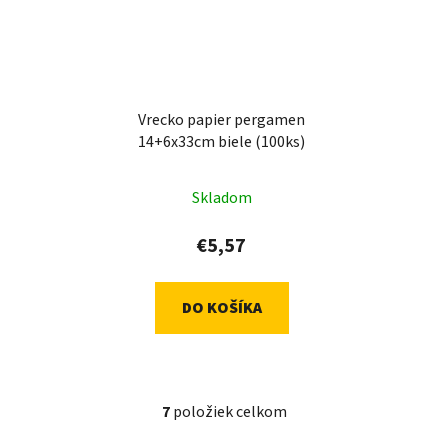
Vrecko papier pergamen
14+6x33cm biele (100ks)
Skladom
€5,57
DO KOŠÍKA
7
položiek celkom
O
v