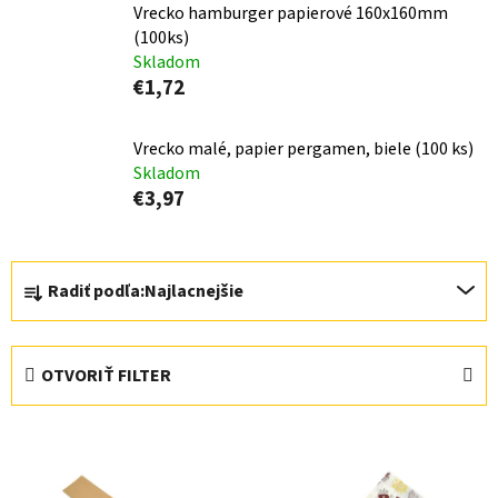
Vrecko hamburger papierové 160x160mm
(100ks)
Skladom
€1,72
Vrecko malé, papier pergamen, biele (100 ks)
Skladom
€3,97
R
Radiť podľa:
Najlacnejšie
a
d
e
OTVORIŤ FILTER
n
i
V
e
ý
p