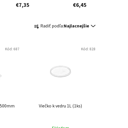
€7,35
€6,45
R
Radiť podľa:
Najlacnejšie
a
d
e
Kód:
687
Kód:
828
n
i
e
p
r
o
d
u
0x500mm
Viečko k vedru 1L (1ks)
k
t
o