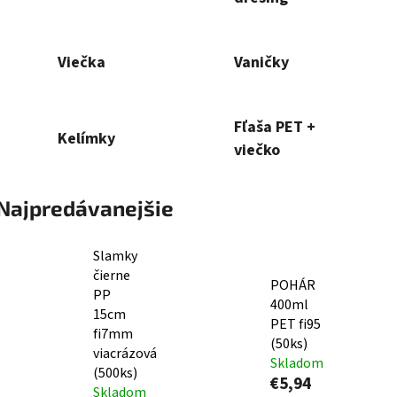
Viečka
Vaničky
Fľaša PET +
Kelímky
viečko
Najpredávanejšie
Slamky
čierne
POHÁR
PP
400ml
15cm
PET fi95
fi7mm
(50ks)
viacrázová
Skladom
(500ks)
€5,94
Skladom