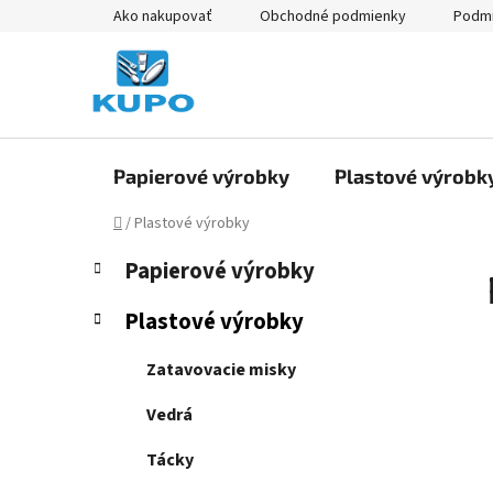
Prejsť
Ako nakupovať
Obchodné podmienky
Podmi
na
obsah
Papierové výrobky
Plastové výrobk
Domov
/
Plastové výrobky
B
K
Preskočiť
Papierové výrobky
a
kategórie
o
t
č
Plastové výrobky
e
n
g
ý
Zatavovacie misky
ó
p
r
Vedrá
i
a
e
n
Tácky
e