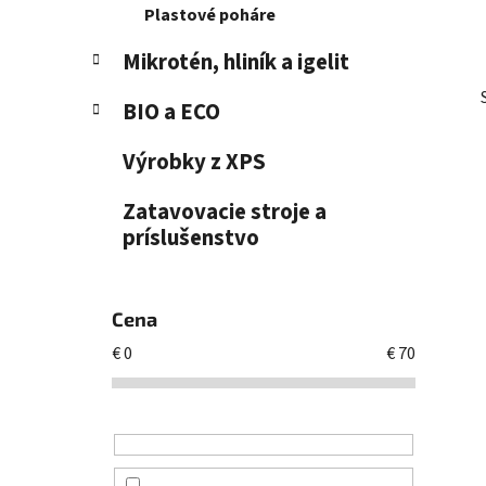
Plastové poháre
Mikrotén, hliník a igelit
BIO a ECO
Výrobky z XPS
Zatavovacie stroje a
príslušenstvo
Cena
€
0
€
70