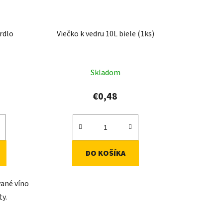
rdlo
Viečko k vedru 10L biele (1ks)
Skladom
€0,48
DO KOŠÍKA
vané víno
ty.