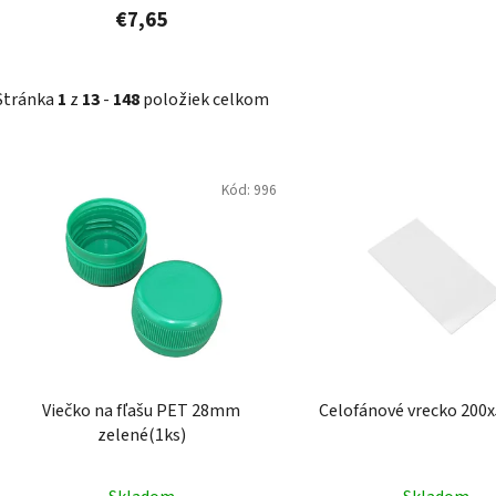
€7,65
Stránka
1
z
13
-
148
položiek celkom
V
Kód:
996
ý
p
i
s
p
r
o
d
Viečko na fľašu PET 28mm
Celofánové vrecko 20
u
zelené(1ks)
k
t