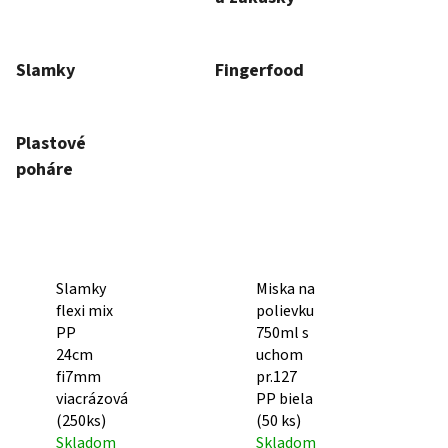
Slamky
Fingerfood
Plastové
poháre
Slamky
Miska na
flexi mix
polievku
PP
750ml s
24cm
uchom
fi7mm
pr.127
viacrázová
PP biela
(250ks)
(50 ks)
Skladom
Skladom