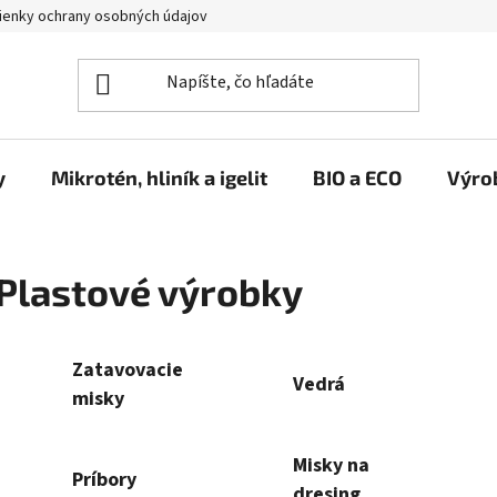
enky ochrany osobných údajov
y
Mikrotén, hliník a igelit
BIO a ECO
Výro
Plastové výrobky
Zatavovacie
Vedrá
misky
Misky na
Príbory
dresing