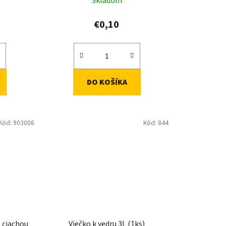
Skladom
v
€0,10
DO KOŠÍKA
Kód:
903006
Kód:
844
s ciachou
Viečko k vedru 3L (1ks)