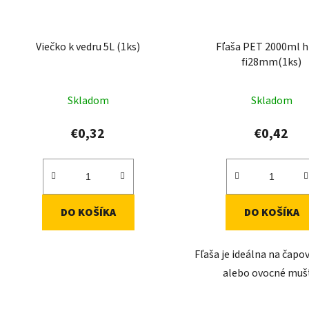
Viečko k vedru 5L (1ks)
Fľaša PET 2000ml h
fi28mm(1ks)
Skladom
Skladom
€0,32
€0,42
DO KOŠÍKA
DO KOŠÍKA
Fľaša je ideálna na čapo
alebo ovocné muš