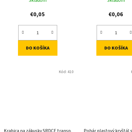
Skladom
Skladom
o
v
€0,05
€0,06
DO KOŠÍKA
DO KOŠÍKA
Kód:
410
Krabica na zákusky SRDCE transp.
Pohár plastový kryštál 