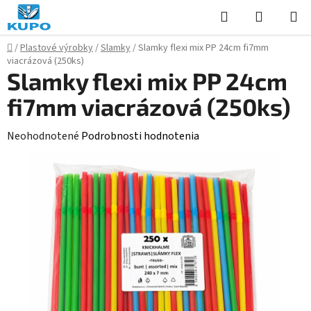
Prejsť
Hľadať
NÁKUP
na
KOŠÍK
obsah
Domov
/
Plastové výrobky
/
Slamky
/
Slamky flexi mix PP 24cm fi7mm
viacrázová (250ks)
Slamky flexi mix PP 24cm
fi7mm viacrázová (250ks)
Priemerné
Neohodnotené
Podrobnosti hodnotenia
hodnotenie
produktu
je
0,0
z
5
hviezdičiek.