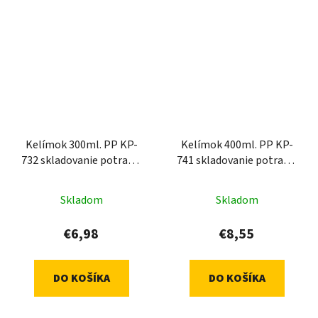
Kelímok 300ml. PP KP-
Kelímok 400ml. PP KP-
732 skladovanie potravín
741 skladovanie potravín
- transparentný (100 ks)
- transparentný (100 ks)
Skladom
Skladom
€6,98
€8,55
DO KOŠÍKA
DO KOŠÍKA