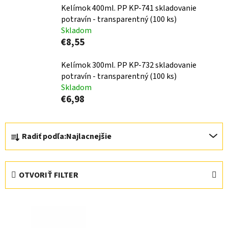
Kelímok 400ml. PP KP-741 skladovanie
potravín - transparentný (100 ks)
Skladom
€8,55
Kelímok 300ml. PP KP-732 skladovanie
potravín - transparentný (100 ks)
Skladom
€6,98
R
Radiť podľa:
Najlacnejšie
a
d
e
OTVORIŤ FILTER
n
i
V
e
ý
p