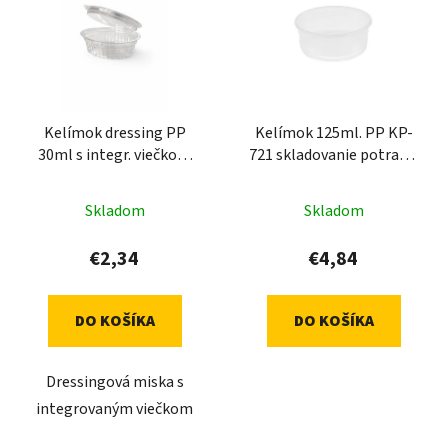
p
r
i
o
s
d
p
u
r
k
Kelímok dressing PP
Kelímok 125ml. PP KP-
o
t
30ml s integr. viečkom
721 skladovanie potravín
d
o
transparentný (50ks)
- transparentný (100ks)
u
v
Skladom
Skladom
k
t
€2,34
€4,84
o
v
DO KOŠÍKA
DO KOŠÍKA
Dressingová miska s
integrovaným viečkom