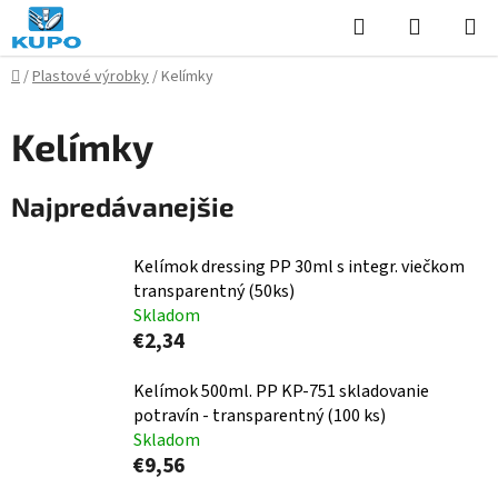
Prejsť
Hľadať
NÁKUP
na
KOŠÍK
obsah
Domov
/
Plastové výrobky
/
Kelímky
Kelímky
Najpredávanejšie
Kelímok dressing PP 30ml s integr. viečkom
transparentný (50ks)
Skladom
€2,34
Kelímok 500ml. PP KP-751 skladovanie
potravín - transparentný (100 ks)
Skladom
€9,56