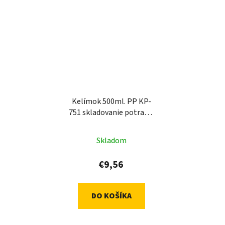
Kelímok 500ml. PP KP-
751 skladovanie potravín
- transparentný (100 ks)
Skladom
€9,56
DO KOŠÍKA