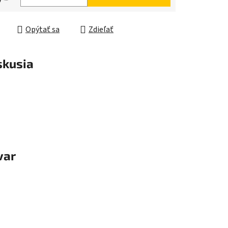
ková cena:
iek.
Opýtať sa
Zdieľať
skusia
var