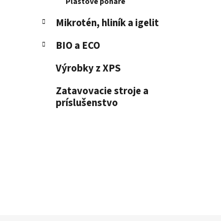
Plastové poháre
Mikrotén, hliník a igelit
BIO a ECO
Výrobky z XPS
Zatavovacie stroje a
príslušenstvo