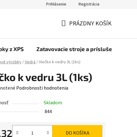
Prihlásenie
Registrácia
PRÁZDNY KOŠÍK
NÁKUPNÝ
KOŠÍK
bky z XPS
Zatavovacie stroje a príslušenstvo
ové výrobky
/
Vedrá
/
Viečko k vedru 3L (1ks)
čko k vedru 3L (1ks)
rné
notené
Podrobnosti hodnotenia
enie
nosť
Skladom
tu
844
,32
DO KOŠÍKA