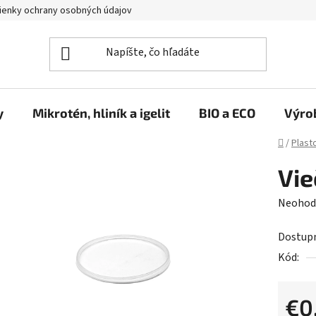
enky ochrany osobných údajov
y
Mikrotén, hliník a igelit
BIO a ECO
Výro
Domov
/
Plast
Vie
Prieme
Neohod
hodnot
Dostup
produk
Kód:
je
0,0
z
€0