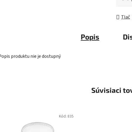
5
Jednot
hviezdič
Tlač
Popis
Di
Popis produktu nie je dostupný
Súvisiaci to
Kód:
835