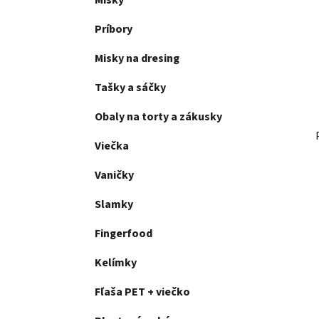
Misky
l
Príbory
Misky na dresing
Tašky a sáčky
Obaly na torty a zákusky
Viečka
Vaničky
Slamky
Fingerfood
Kelímky
Fľaša PET + viečko