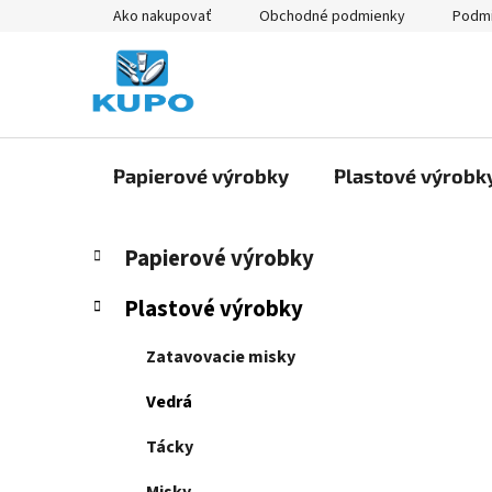
Prejsť
Ako nakupovať
Obchodné podmienky
Podmi
na
obsah
Papierové výrobky
Plastové výrobk
B
K
Preskočiť
Papierové výrobky
a
kategórie
o
t
č
Plastové výrobky
e
n
g
ý
Zatavovacie misky
ó
p
r
Vedrá
i
a
e
n
Tácky
e