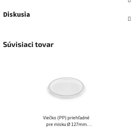
Diskusia
Súvisiaci tovar
Viečko (PP) priehľadné
pre misku Ø 127mm
[50ks]