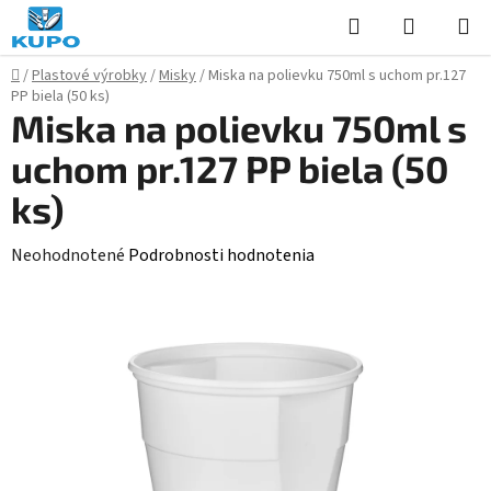
Prejsť
Hľadať
NÁKUP
na
KOŠÍK
obsah
Domov
/
Plastové výrobky
/
Misky
/
Miska na polievku 750ml s uchom pr.127
PP biela (50 ks)
Miska na polievku 750ml s
uchom pr.127 PP biela (50
ks)
Priemerné
Neohodnotené
Podrobnosti hodnotenia
hodnotenie
produktu
je
0,0
z
5
hviezdičiek.