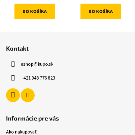
DO KOŠÍKA
DO KOŠÍKA
Z
á
Kontakt
p
ä
eshop
@
kupo.sk
t
i
+421 948 776 823
e
Informácie pre vás
Ako nakupovať