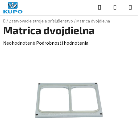
Prejsť
Hľadať
NÁKUP
na
KOŠÍK
obsah
Domov
/
Zatavovacie stroje a príslušenstvo
/
Matrica dvojdielna
Matrica dvojdielna
Priemerné
Neohodnotené
Podrobnosti hodnotenia
hodnotenie
produktu
je
0,0
z
5
hviezdičiek.