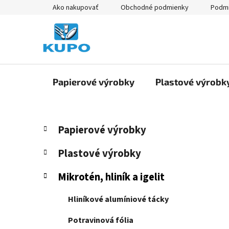
Prejsť
Ako nakupovať
Obchodné podmienky
Podmi
na
obsah
Papierové výrobky
Plastové výrobk
B
K
Preskočiť
Papierové výrobky
a
kategórie
o
t
č
Plastové výrobky
e
n
g
Mikrotén, hliník a igelit
ý
ó
p
r
Hliníkové alumíniové tácky
i
a
e
n
Potravinová fólia