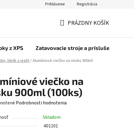
Prihlásenie
Registrácia
PRÁZDNY KOŠÍK
NÁKUPNÝ
KOŠÍK
bky z XPS
Zatavovacie stroje a príslušenstvo
én, hliník a igelit
/
Alumíniové viečko na misku 900ml
míniové viečko na
ku 900ml (100ks)
rné
notené
Podrobnosti hodnotenia
enie
nosť
Skladom
tu
401101