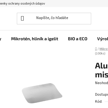
enky ochrany osobných údajov
y
Mikrotén, hliník a igelit
BIO a ECO
Výro
Domov
/
Mikrot
(100ks)
Alu
mis
Prieme
Neohod
hodnot
Dostup
produk
Kód:
je