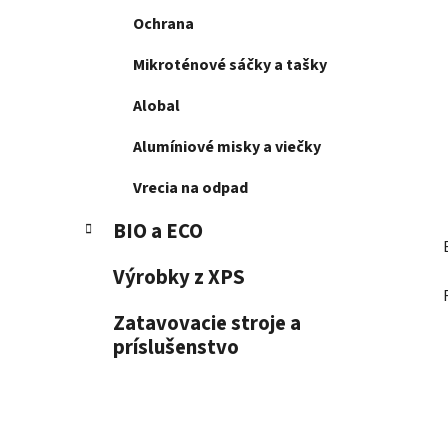
e
Ochrana
l
Mikroténové sáčky a tašky
Alobal
Alumíniové misky a viečky
Vrecia na odpad
BIO a ECO
Výrobky z XPS
Zatavovacie stroje a
príslušenstvo