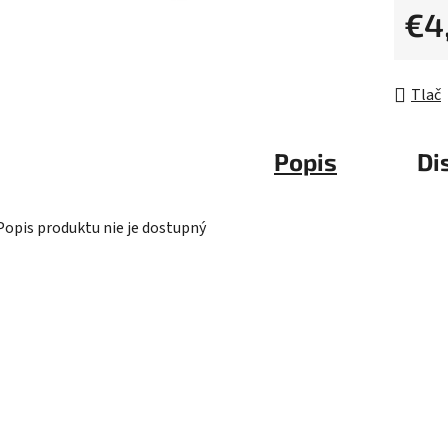
z
€4
5
Jednot
hviezdič
Tlač
Popis
Di
Popis produktu nie je dostupný