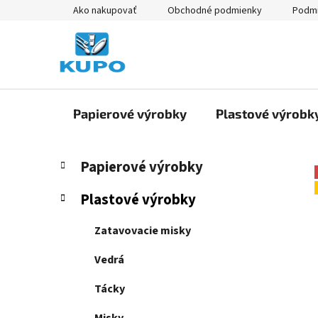
Prejsť
Ako nakupovať
Obchodné podmienky
Podmi
na
obsah
Papierové výrobky
Plastové výrobk
B
K
Preskočiť
Papierové výrobky
a
kategórie
o
t
č
Plastové výrobky
e
n
g
ý
Zatavovacie misky
ó
p
r
Vedrá
i
a
e
n
Tácky
e