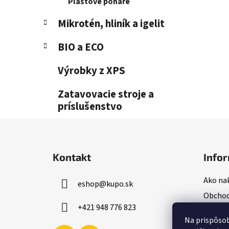
Plastové poháre
Mikrotén, hliník a igelit
BIO a ECO
Výrobky z XPS
Zatavovacie stroje a
príslušenstvo
Z
á
Kontakt
Infor
p
ä
Ako na
eshop
@
kupo.sk
t
Obchod
i
+421 948 776 823
Podmie
e
Na prispôsob