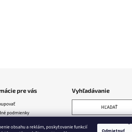
mácie pre vás
Vyhľadávanie
kupovať
HĽADAŤ
né podmienky
nky ochrany osobných údajov
enie obsahu a reklám, poskytovanie funkcií
Odmietnuť