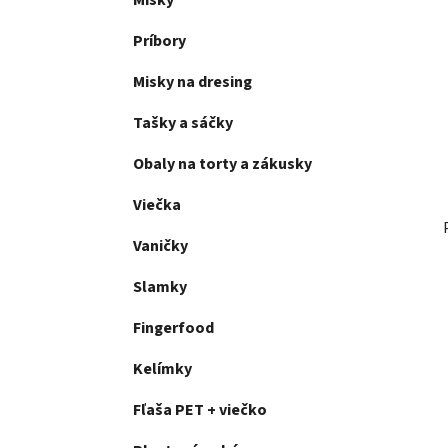
Misky
l
Príbory
Misky na dresing
Tašky a sáčky
Obaly na torty a zákusky
Viečka
Vaničky
Slamky
Fingerfood
Kelímky
Fľaša PET + viečko