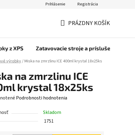
Prihlásenie
Registrácia
PRÁZDNY KOŠÍK
NÁKUPNÝ
KOŠÍK
bky z XPS
Zatavovacie stroje a príslušenstvo
ové výrobky
/
Miska na zmrzlinu ICE 400ml krystal 18x25ks
ka na zmrzlinu ICE
ml krystal 18x25ks
rné
notené
Podrobnosti hodnotenia
enie
nosť
Skladom
tu
1751