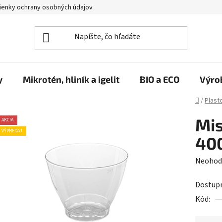
enky ochrany osobných údajov
y
Mikrotén, hliník a igelit
BIO a ECO
Výro
Domov
/
Plast
Mis
AKCIA
VÝPREDAJ
400
Prieme
Neohod
hodnot
Dostup
produk
Kód:
je
0,0