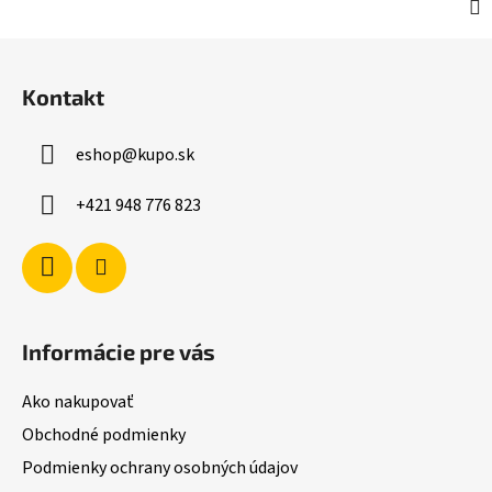
Z
á
Kontakt
p
ä
eshop
@
kupo.sk
t
i
+421 948 776 823
e
Informácie pre vás
Ako nakupovať
Obchodné podmienky
Podmienky ochrany osobných údajov