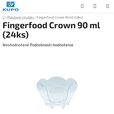
Prejsť
Hľadať
NÁKUP
na
KOŠÍK
obsah
Domov
/
Plastové výrobky
/
Fingerfood Crown 90 ml (24ks)
Fingerfood Crown 90 ml
(24ks)
Priemerné
Neohodnotené
Podrobnosti hodnotenia
hodnotenie
produktu
je
0,0
z
5
hviezdičiek.