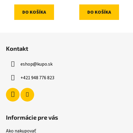
DO KOŠÍKA
DO KOŠÍKA
Z
á
Kontakt
p
ä
eshop
@
kupo.sk
t
i
+421 948 776 823
e
Informácie pre vás
Ako nakupovať