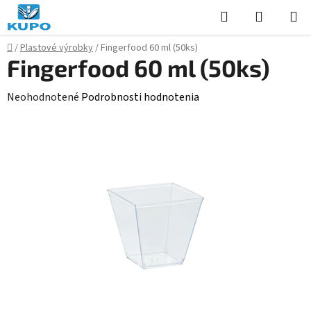
Prejsť
Hľadať
NÁKUP
na
KOŠÍK
obsah
Domov
/
Plastové výrobky
/
Fingerfood 60 ml (50ks)
Fingerfood 60 ml (50ks)
Priemerné
Neohodnotené
Podrobnosti hodnotenia
hodnotenie
produktu
je
0,0
z
5
hviezdičiek.