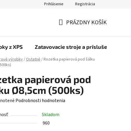
Prihlásenie
Registrácia
PRÁZDNY KOŠÍK
NÁKUPNÝ
KOŠÍK
bky z XPS
Zatavovacie stroje a príslušenstvo
rové výrobky
/
Ostatné
/
Rozetka papierová pod šálku
500ks)
etka papierová pod
ku Ø8,5cm (500ks)
rné
notené
Podrobnosti hodnotenia
enie
nosť
Skladom
tu
960