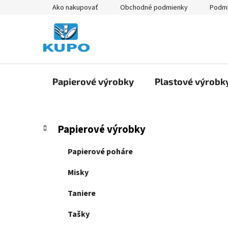
Prejsť
Ako nakupovať
Obchodné podmienky
Podmi
na
obsah
Papierové výrobky
Plastové výrobk
B
K
Preskočiť
Papierové výrobky
a
kategórie
o
t
č
Papierové poháre
e
n
g
Misky
ý
ó
p
r
Taniere
i
a
e
Tašky
n