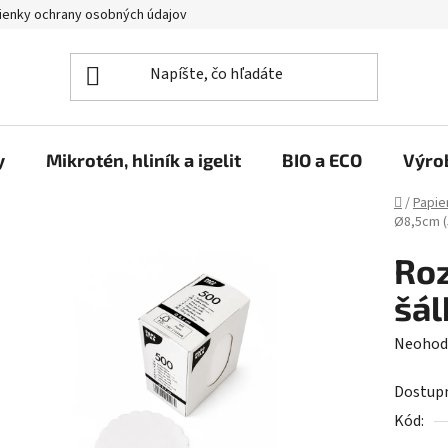
enky ochrany osobných údajov
y
Mikrotén, hliník a igelit
BIO a ECO
Výro
Domov
/
Papie
Ø8,5cm (
Roz
šál
Prieme
Neohod
hodnot
Dostup
produk
Kód:
je