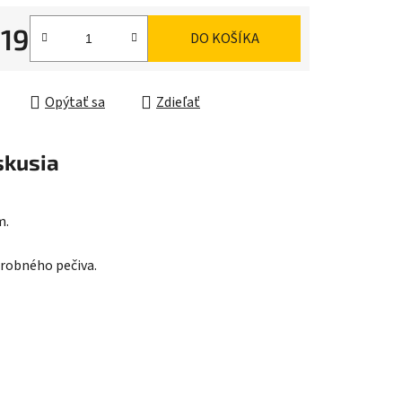
,19
DO KOŠÍKA
ková cena:
iek.
Opýtať sa
Zdieľať
skusia
m.
drobného pečiva.