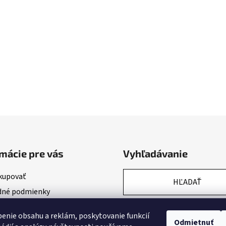
mácie pre vás
Vyhľadávanie
kupovať
HĽADAŤ
né podmienky
nky ochrany osobných údajov
enie obsahu a reklám, poskytovanie funkcií
Odmietnuť