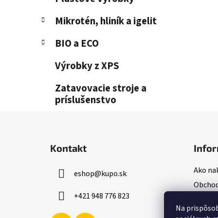
Mikrotén, hliník a igelit
BIO a ECO
Výrobky z XPS
Zatavovacie stroje a
príslušenstvo
Z
á
Kontakt
Infor
p
ä
Ako na
eshop
@
kupo.sk
t
Obchod
i
+421 948 776 823
Podmie
e
Na prispôsob