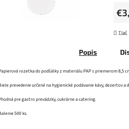
0,0
z
€3
5
Jednot
hviezdič
Tlač
Popis
Di
Papierová rozetka do podšálky z materiálu PAP s priemerom 8,5 c
Biele prevedenie určené na hygienické podávanie kávy, dezertov a 
Vhodná pre gastro prevádzky, cukrárne a catering.
Balenie 500 ks.