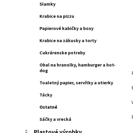
e
Slamky
l
Krabice na pizzu
Papierové kabičky a boxy
Krabice na zákusky a torty
Cukrárenske potreby
Obal na hranolky, hamburger a hot-
dog
Toaletný papier, servítky a utierky
Tácky
Ostatné
Sáčky a vrecká
Plastové výrobky