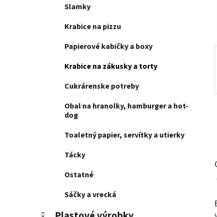
e
Slamky
l
Krabice na pizzu
Papierové kabičky a boxy
Krabice na zákusky a torty
Cukrárenske potreby
Obal na hranolky, hamburger a hot-
dog
Toaletný papier, servítky a utierky
Tácky
Ostatné
Sáčky a vrecká
Plastové výrobky