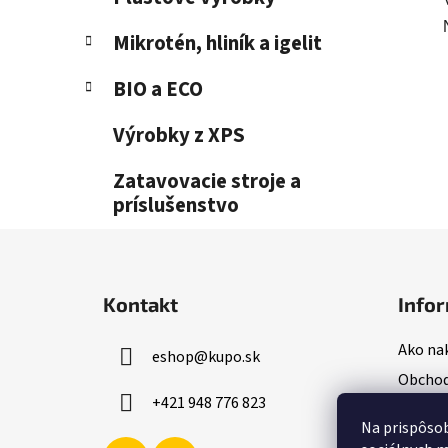
Mikrotén, hliník a igelit
BIO a ECO
Výrobky z XPS
Zatavovacie stroje a
príslušenstvo
Z
á
Kontakt
Infor
p
ä
Ako na
eshop
@
kupo.sk
t
Obchod
i
+421 948 776 823
Podmie
e
Na prispôsob