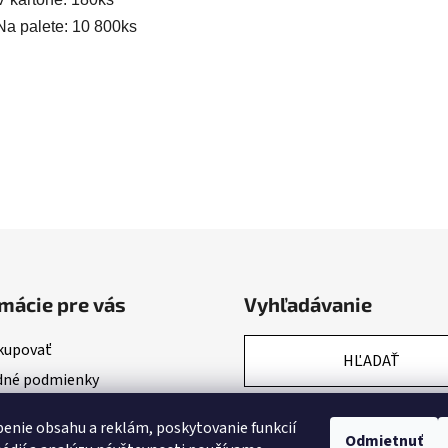
Na palete: 10 800ks
mácie pre vás
Vyhľadávanie
kupovať
HĽADAŤ
né podmienky
nky ochrany osobných údajov
enie obsahu a reklám, poskytovanie funkcií
Odmietnuť