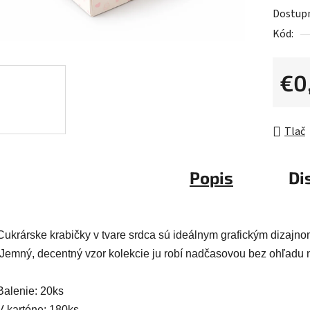
0,0
Dostup
z
Kód:
5
hviezdič
€0
Jednot
Tlač
Popis
Di
Cukrárske krabičky v tvare srdca sú ideálnym grafickým dizajnom
 Jemný, decentný vzor kolekcie ju robí nadčasovou bez ohľadu n
Balenie: 20ks
V kartóne: 180ks