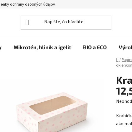
enky ochrany osobných údajov
y
Mikrotén, hliník a igelit
BIO a ECO
Výro
Domov
/
Papie
okienkom
Kra
12,
Prieme
Neohod
hodnot
Krabičk
produk
ako mal
je