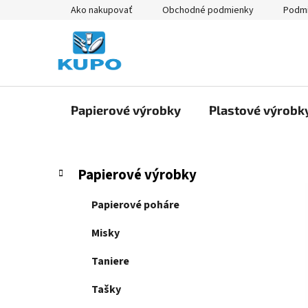
Prejsť
Ako nakupovať
Obchodné podmienky
Podmi
na
obsah
Papierové výrobky
Plastové výrobk
B
K
Preskočiť
Papierové výrobky
a
kategórie
o
t
č
Papierové poháre
e
n
g
Misky
ý
ó
p
r
Taniere
i
a
e
Tašky
n