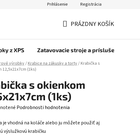
Prihlásenie
Registrácia
PRÁZDNY KOŠÍK
NÁKUPNÝ
KOŠÍK
bky z XPS
Zatavovacie stroje a príslušenstvo
rové výrobky
/
Krabice na zákusky a torty
/
Krabička s
 12,5x21x7cm (1ks)
bička s okienkom
5x21x7cm (1ks)
rné
notené
Podrobnosti hodnotenia
enie
a je vhodná na koláče alebo ju môžete použiť aj
tu
ú výslužkovú krabičku