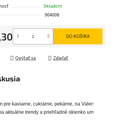
nosť
Skladom
904008
iek.
,30
DO KOŠÍKA
ková cena:
Opýtať sa
Zdieľať
skusia
 pre kaviarne, cukrárne, pekárne, na Valentína a mnoho ďalších 
a aktuálne trendy a priehľadné okienko umožňuje atraktívne vy