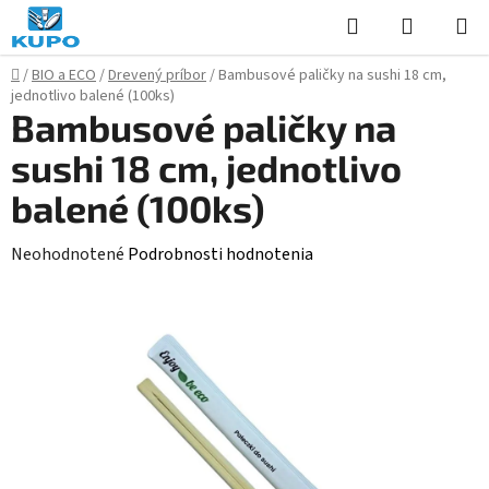
Prejsť
Hľadať
NÁKUP
na
KOŠÍK
obsah
Domov
/
BIO a ECO
/
Drevený príbor
/
Bambusové paličky na sushi 18 cm,
jednotlivo balené (100ks)
Bambusové paličky na
sushi 18 cm, jednotlivo
balené (100ks)
Priemerné
Neohodnotené
Podrobnosti hodnotenia
hodnotenie
produktu
je
0,0
z
5
hviezdičiek.