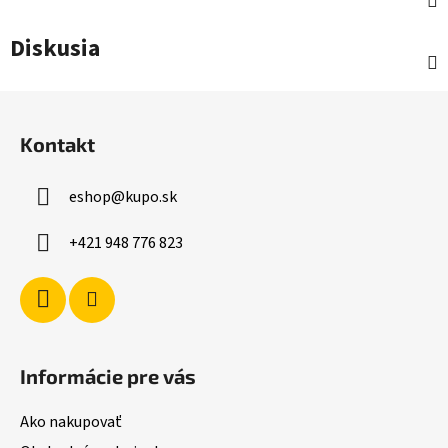
Diskusia
Z
á
Kontakt
p
ä
eshop
@
kupo.sk
t
i
+421 948 776 823
e
Informácie pre vás
Ako nakupovať