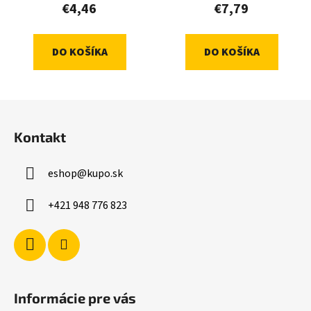
€4,46
€7,79
DO KOŠÍKA
DO KOŠÍKA
Z
á
Kontakt
p
ä
eshop
@
kupo.sk
t
i
+421 948 776 823
e
Informácie pre vás