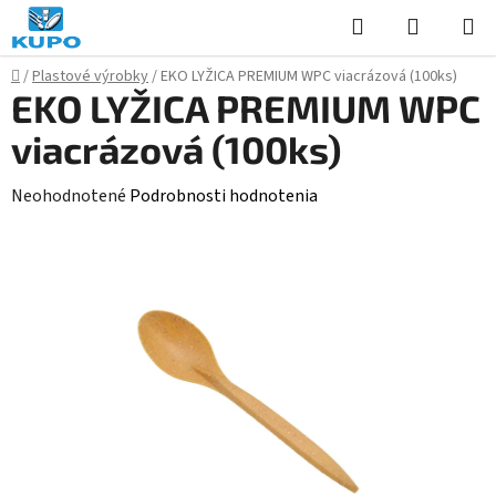
Prejsť
Hľadať
NÁKUP
na
KOŠÍK
obsah
Domov
/
Plastové výrobky
/
EKO LYŽICA PREMIUM WPC viacrázová (100ks)
EKO LYŽICA PREMIUM WPC
viacrázová (100ks)
Priemerné
Neohodnotené
Podrobnosti hodnotenia
hodnotenie
produktu
je
0,0
z
5
hviezdičiek.