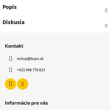
Popis
Diskusia
Z
á
Kontakt
p
ä
eshop
@
kupo.sk
t
i
+421 948 776 823
e
Informácie pre vás