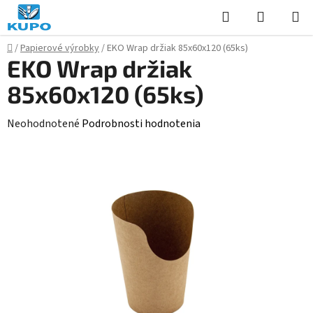
Prejsť
Hľadať
NÁKUP
na
KOŠÍK
obsah
Domov
/
Papierové výrobky
/
EKO Wrap držiak 85x60x120 (65ks)
EKO Wrap držiak
85x60x120 (65ks)
Priemerné
Neohodnotené
Podrobnosti hodnotenia
hodnotenie
produktu
je
0,0
z
5
hviezdičiek.