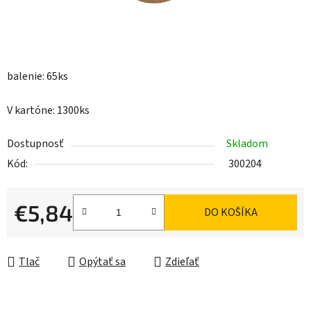
balenie: 65ks
V kartóne: 1300ks
Dostupnosť
Skladom
Kód:
300204
€5,84
DO KOŠÍKA
Jednotková cena:
Tlač
Opýtať sa
Zdieľať