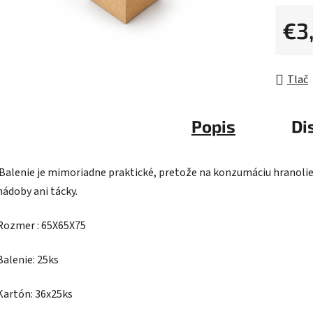
0,0
z
€3
5
Jednot
hviezdič
Tlač
Popis
Di
Balenie je mimoriadne praktické, pretože na konzumáciu hranolie
nádoby ani tácky.
Rozmer : 65X65X75
Balenie: 25ks
Kartón: 36x25ks