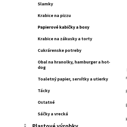
e
Slamky
l
Krabice na pizzu
Papierové kabičky a boxy
Krabice na zákusky a torty
Cukrárenske potreby
Obal na hranolky, hamburger a hot-
dog
Toaletný papier, servítky a utierky
Tácky
Ostatné
Sáčky a vrecká
Plastové výrobky