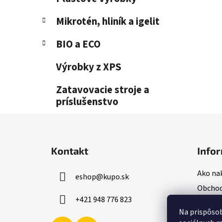
Mikrotén, hliník a igelit
BIO a ECO
Výrobky z XPS
Zatavovacie stroje a
príslušenstvo
Z
á
Kontakt
Infor
p
ä
Ako na
eshop
@
kupo.sk
t
Obchod
i
+421 948 776 823
Podmie
e
Na prispôsob