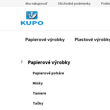
Prejsť
Ako nakupovať
Obchodné podmienky
Podmi
na
obsah
Papierové výrobky
Plastové výrobk
B
K
Preskočiť
Papierové výrobky
a
kategórie
o
t
č
Papierové poháre
e
n
g
Misky
ý
ó
p
r
Taniere
i
a
e
Tašky
n