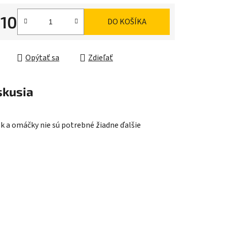
,10
DO KOŠÍKA
ková cena:
iek.
Opýtať sa
Zdieľať
skusia
k a omáčky nie sú potrebné žiadne ďalšie