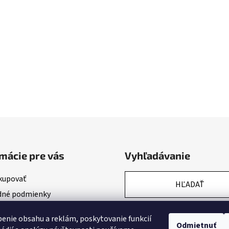
mácie pre vás
Vyhľadávanie
kupovať
HĽADAŤ
né podmienky
nky ochrany osobných údajov
enie obsahu a reklám, poskytovanie funkcií
Odmietnuť