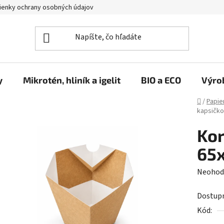
enky ochrany osobných údajov
y
Mikrotén, hliník a igelit
BIO a ECO
Výro
Domov
/
Papie
kapsičko
Kor
65x
Prieme
Neohod
hodnot
Dostup
produk
Kód:
je