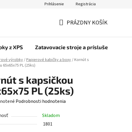
Prihlásenie
Registrácia
PRÁZDNY KOŠÍK
NÁKUPNÝ
KOŠÍK
bky z XPS
Zatavovacie stroje a príslušenstvo
rové výrobky
/
Papierové kabičky a boxy
/
Kornút s
u 65x65x75 PL (25ks)
nút s kapsičkou
65x75 PL (25ks)
rné
notené
Podrobnosti hodnotenia
enie
nosť
Skladom
tu
1801