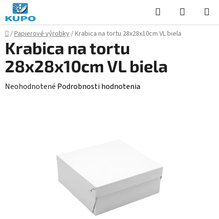
Prejsť
Hľadať
NÁKUP
na
KOŠÍK
obsah
Domov
/
Papierové výrobky
/
Krabica na tortu 28x28x10cm VL biela
Krabica na tortu
28x28x10cm VL biela
Priemerné
Neohodnotené
Podrobnosti hodnotenia
hodnotenie
produktu
je
0,0
z
5
hviezdičiek.