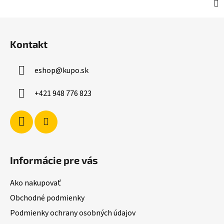
Z
á
Kontakt
p
ä
eshop
@
kupo.sk
t
i
+421 948 776 823
e
Informácie pre vás
Ako nakupovať
Obchodné podmienky
Podmienky ochrany osobných údajov