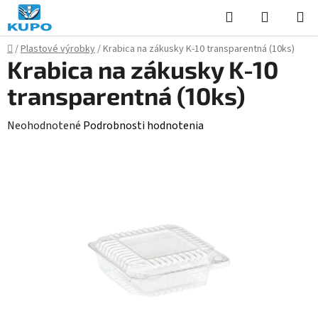
Prejsť
Hľadať
NÁKUP
na
KOŠÍK
obsah
Domov
/
Plastové výrobky
/
Krabica na zákusky K-10 transparentná (10ks)
Krabica na zákusky K-10
transparentná (10ks)
Priemerné
Neohodnotené
Podrobnosti hodnotenia
hodnotenie
produktu
je
0,0
z
5
hviezdičiek.