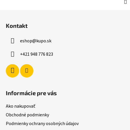
Z
á
Kontakt
p
ä
eshop
@
kupo.sk
t
i
+421 948 776 823
e
Informácie pre vás
Ako nakupovať
Obchodné podmienky
Podmienky ochrany osobných údajov