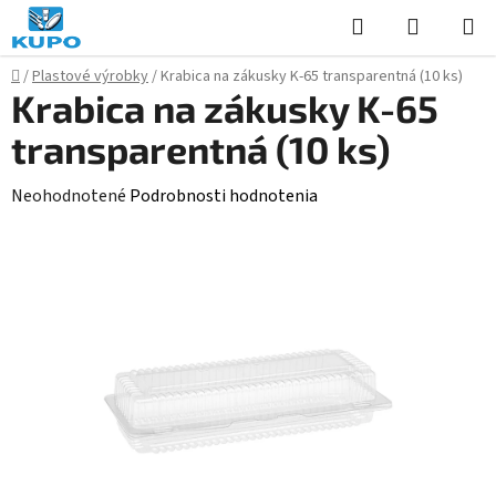
Prejsť
Hľadať
NÁKUP
na
KOŠÍK
obsah
Domov
/
Plastové výrobky
/
Krabica na zákusky K-65 transparentná (10 ks)
Krabica na zákusky K-65
transparentná (10 ks)
Priemerné
Neohodnotené
Podrobnosti hodnotenia
hodnotenie
produktu
je
0,0
z
5
hviezdičiek.