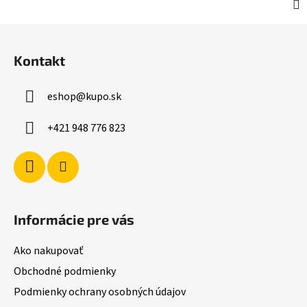
Z
á
Kontakt
p
ä
eshop
@
kupo.sk
t
i
+421 948 776 823
e
Informácie pre vás
Ako nakupovať
Obchodné podmienky
Podmienky ochrany osobných údajov