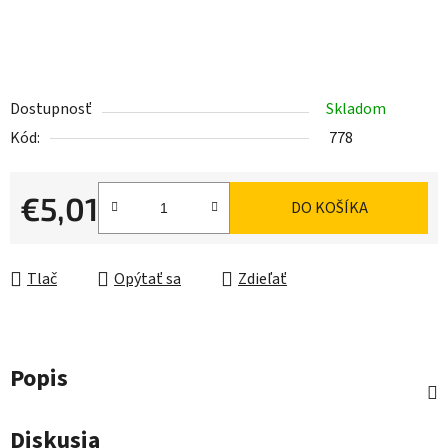
Dostupnosť
Skladom
Kód:
778
€5,01
DO KOŠÍKA
Jednotková cena:
Tlač
Opýtať sa
Zdieľať
Popis
Diskusia