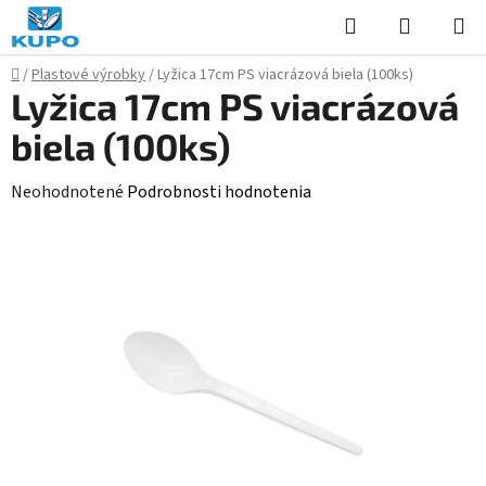
Prejsť
Hľadať
NÁKUP
na
KOŠÍK
obsah
Domov
/
Plastové výrobky
/
Lyžica 17cm PS viacrázová biela (100ks)
Lyžica 17cm PS viacrázová
biela (100ks)
Priemerné
Neohodnotené
Podrobnosti hodnotenia
hodnotenie
produktu
je
0,0
z
5
hviezdičiek.