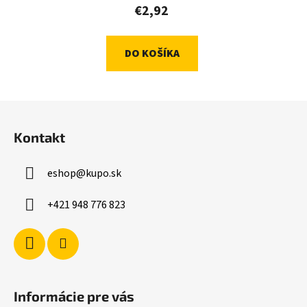
€2,92
DO KOŠÍKA
Z
á
Kontakt
p
ä
eshop
@
kupo.sk
t
i
+421 948 776 823
e
Informácie pre vás