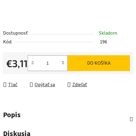
Dostupnosť
Skladom
Kód:
196
€3,11
DO KOŠÍKA
Jednotková cena:
Tlač
Opýtať sa
Zdieľať
Popis
Diskusia