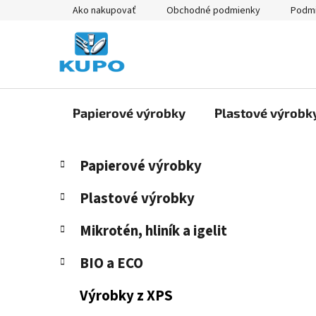
Prejsť
Ako nakupovať
Obchodné podmienky
Podmi
na
obsah
Papierové výrobky
Plastové výrobk
B
K
Preskočiť
Papierové výrobky
a
kategórie
o
t
č
Plastové výrobky
e
n
g
Mikrotén, hliník a igelit
ý
ó
p
r
BIO a ECO
i
a
e
n
Výrobky z XPS
e