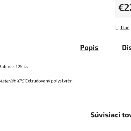
z
€2
5
Jednot
hviezdič
Tlač
Popis
Di
Balenie: 125 ks
Materiál: XPS
Extrudovaný polystyrén
Súvisiaci to