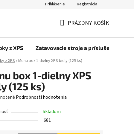
Prihlásenie
Registrácia
PRÁZDNY KOŠÍK
NÁKUPNÝ
KOŠÍK
bky z XPS
Zatavovacie stroje a príslušenstvo
ky z XPS
/
Menu box 1-dielny XPS biely (125 ks)
u box 1-dielny XPS
ly (125 ks)
rné
notené
Podrobnosti hodnotenia
enie
nosť
Skladom
tu
681