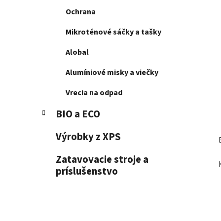
e
Ochrana
l
Mikroténové sáčky a tašky
Alobal
Alumíniové misky a viečky
Vrecia na odpad
BIO a ECO
Výrobky z XPS
Zatavovacie stroje a
príslušenstvo