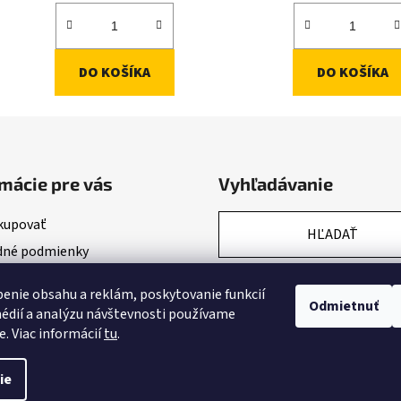
DO KOŠÍKA
DO KOŠÍKA
mácie pre vás
Vyhľadávanie
kupovať
HĽADAŤ
né podmienky
nky ochrany osobných údajov
enie obsahu a reklám, poskytovanie funkcií
Odmietnuť
édií a analýzu návštevnosti používame
e. Viac informácií
tu
.
ie