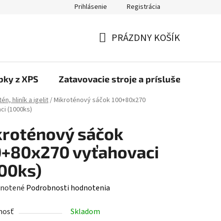
Prihlásenie
Registrácia
PRÁZDNY KOŠÍK
NÁKUPNÝ
KOŠÍK
bky z XPS
Zatavovacie stroje a príslušenstvo
én, hliník a igelit
/
Mikroténový sáčok 100+80x270
ci (1000ks)
roténový sáčok
+80x270 vyťahovaci
00ks)
rné
notené
Podrobnosti hodnotenia
enie
nosť
Skladom
tu