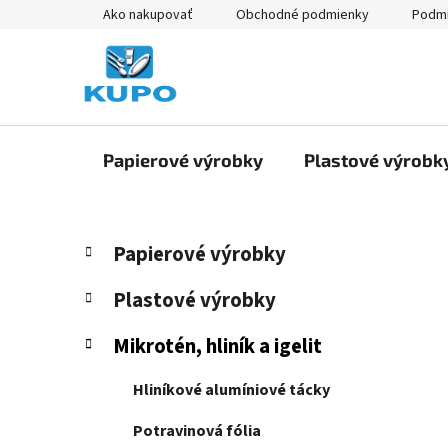
Prejsť
Ako nakupovať
Obchodné podmienky
Podmi
na
obsah
Papierové výrobky
Plastové výrobk
B
K
Preskočiť
Papierové výrobky
a
kategórie
o
t
č
Plastové výrobky
e
n
g
Mikrotén, hliník a igelit
ý
ó
p
r
Hliníkové alumíniové tácky
i
a
e
n
Potravinová fólia