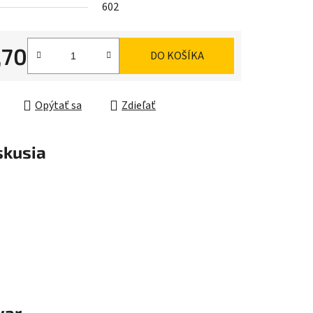
602
,70
DO KOŠÍKA
ková cena:
iek.
Opýtať sa
Zdieľať
skusia
var