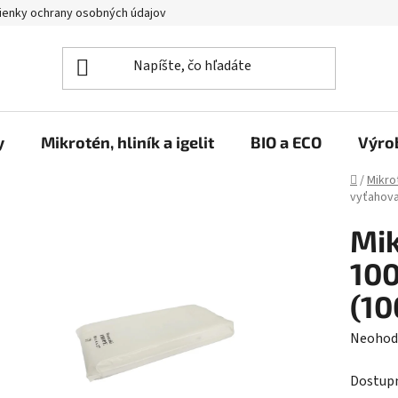
enky ochrany osobných údajov
y
Mikrotén, hliník a igelit
BIO a ECO
Výro
Domov
/
Mikrot
vyťahova
Mik
100
(10
Prieme
Neohod
hodnot
Dostup
produk