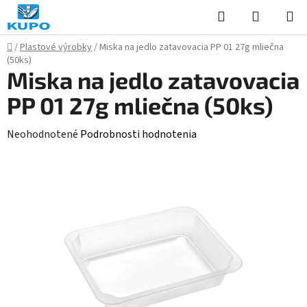
Prejsť
Hľadať
NÁKUP
na
KOŠÍK
obsah
Domov
/
Plastové výrobky
/
Miska na jedlo zatavovacia PP 01 27g mliečna
(50ks)
Miska na jedlo zatavovacia
PP 01 27g mliečna (50ks)
Priemerné
Neohodnotené
Podrobnosti hodnotenia
hodnotenie
produktu
je
0,0
z
5
hviezdičiek.