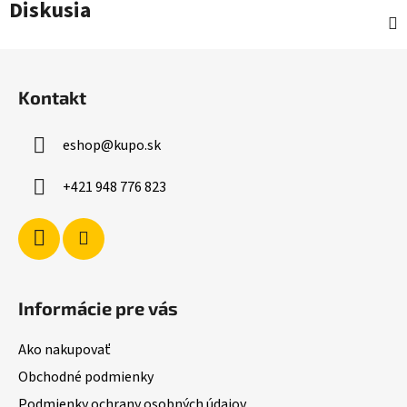
Diskusia
Z
á
Kontakt
p
ä
eshop
@
kupo.sk
t
i
+421 948 776 823
e
Informácie pre vás
Ako nakupovať
Obchodné podmienky
Podmienky ochrany osobných údajov