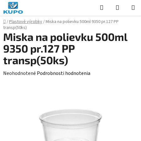
Prejsť
Hľadať
NÁKUP
na
KOŠÍK
obsah
Domov
/
Plastové výrobky
/
Miska na polievku 500ml 9350 pr.127 PP
transp(50ks)
Miska na polievku 500ml
9350 pr.127 PP
transp(50ks)
Priemerné
Neohodnotené
Podrobnosti hodnotenia
hodnotenie
produktu
je
0,0
z
5
hviezdičiek.