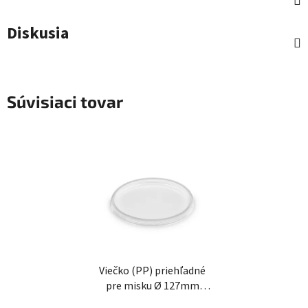
Diskusia
Súvisiaci tovar
Viečko (PP) priehľadné
pre misku Ø 127mm
[50ks]