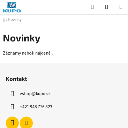
Prejsť
Hľadať
NÁKUP
na
KOŠÍK
obsah
Domov
/
Novinky
Novinky
Záznamy neboli nájdené...
Z
á
Kontakt
p
ä
eshop
@
kupo.sk
t
i
+421 948 776 823
e