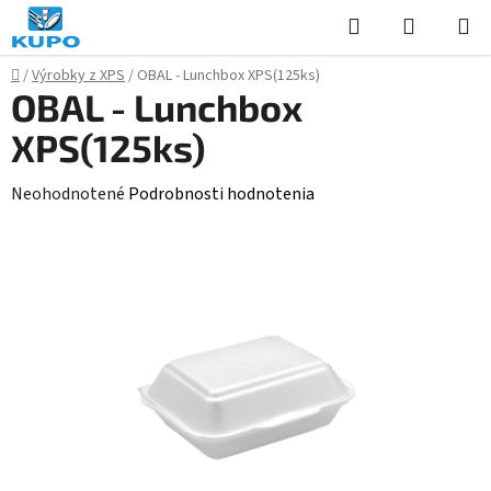
Prejsť
Hľadať
NÁKUP
na
KOŠÍK
obsah
Domov
/
Výrobky z XPS
/
OBAL - Lunchbox XPS(125ks)
OBAL - Lunchbox
XPS(125ks)
Priemerné
Neohodnotené
Podrobnosti hodnotenia
hodnotenie
produktu
je
0,0
z
5
hviezdičiek.