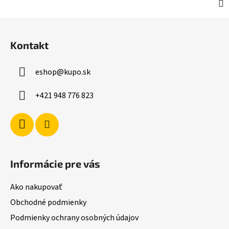
Z
á
Kontakt
p
ä
eshop
@
kupo.sk
t
i
+421 948 776 823
e
Informácie pre vás
Ako nakupovať
Obchodné podmienky
Podmienky ochrany osobných údajov