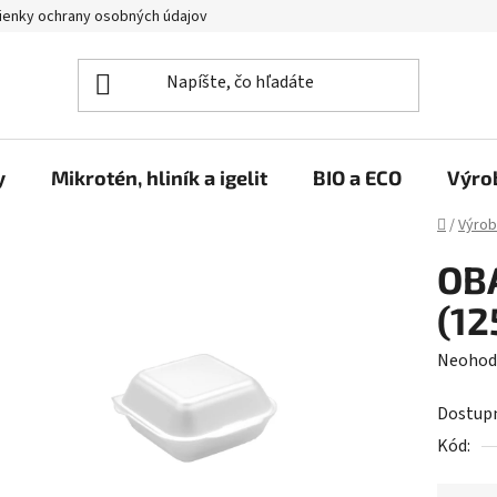
enky ochrany osobných údajov
y
Mikrotén, hliník a igelit
BIO a ECO
Výro
Domov
/
Výrob
OB
(12
Prieme
Neohod
hodnot
Dostup
produk
Kód:
je
0,0