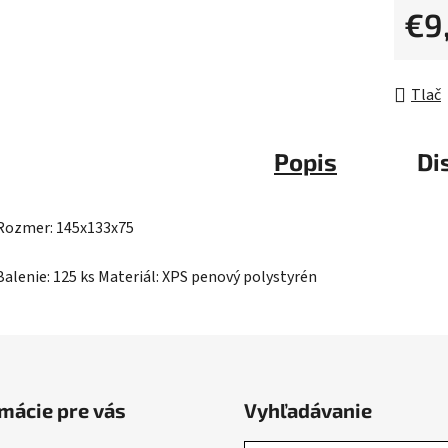
z
€9
5
Jednot
hviezdič
Tlač
Popis
Di
Rozmer: 145x133x75
Balenie: 125 ks Materiál: XPS penový polystyrén
mácie pre vás
Vyhľadávanie