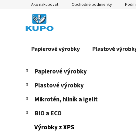
Prejsť
Ako nakupovať
Obchodné podmienky
Podmi
na
obsah
Papierové výrobky
Plastové výrobk
B
K
Preskočiť
Papierové výrobky
a
kategórie
o
t
č
Plastové výrobky
e
n
g
Mikrotén, hliník a igelit
ý
ó
p
r
BIO a ECO
i
a
e
n
Výrobky z XPS
e