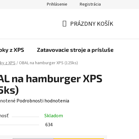
Prihlásenie
Registrácia
PRÁZDNY KOŠÍK
NÁKUPNÝ
KOŠÍK
bky z XPS
Zatavovacie stroje a príslušenstvo
ky z XPS
/
OBAL na hamburger XPS (125ks)
AL na hamburger XPS
5ks)
rné
notené
Podrobnosti hodnotenia
enie
nosť
Skladom
tu
634