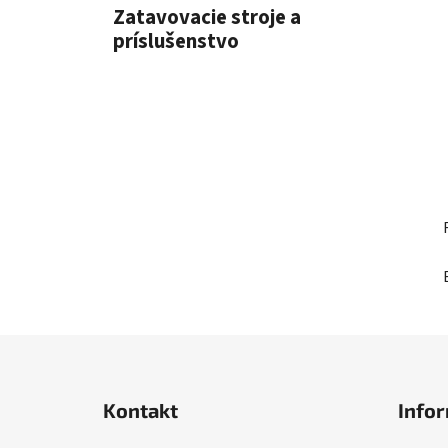
l
Zatavovacie stroje a
príslušenstvo
Z
á
Kontakt
Infor
p
ä