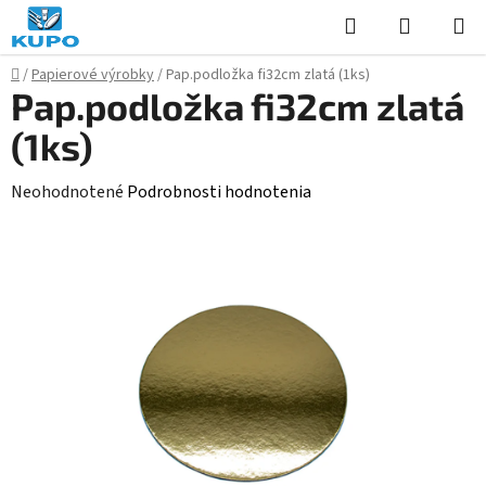
Prejsť
Hľadať
NÁKUP
na
KOŠÍK
obsah
Domov
/
Papierové výrobky
/
Pap.podložka fi32cm zlatá (1ks)
Pap.podložka fi32cm zlatá
(1ks)
Priemerné
Neohodnotené
Podrobnosti hodnotenia
hodnotenie
produktu
je
0,0
z
5
hviezdičiek.