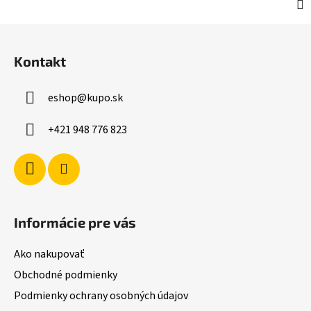
Z
á
Kontakt
p
ä
eshop
@
kupo.sk
t
i
+421 948 776 823
e
Informácie pre vás
Ako nakupovať
Obchodné podmienky
Podmienky ochrany osobných údajov