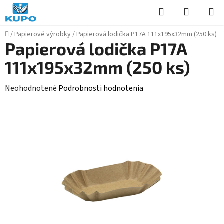
Prejsť
Hľadať
NÁKUP
na
KOŠÍK
obsah
Domov
/
Papierové výrobky
/
Papierová lodička P17A 111x195x32mm (250 ks)
Papierová lodička P17A
111x195x32mm (250 ks)
Priemerné
Neohodnotené
Podrobnosti hodnotenia
hodnotenie
produktu
je
0,0
z
5
hviezdičiek.