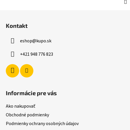
Z
á
Kontakt
p
ä
eshop
@
kupo.sk
t
i
+421 948 776 823
e
Informácie pre vás
Ako nakupovať
Obchodné podmienky
Podmienky ochrany osobných údajov