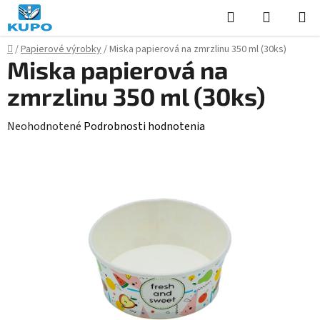
Prejsť
Hľadať
NÁKUP
na
KOŠÍK
obsah
Domov
/
Papierové výrobky
/
Miska papierová na zmrzlinu 350 ml (30ks)
Miska papierová na
zmrzlinu 350 ml (30ks)
Priemerné
Neohodnotené
Podrobnosti hodnotenia
hodnotenie
produktu
je
0,0
z
5
hviezdičiek.