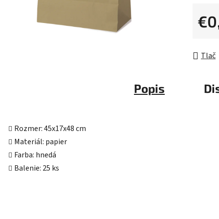
0,0
z
€0
5
Jednot
hviezdič
Tlač
Popis
Di
Rozmer: 45x17x48 cm
Materiál: papier
Farba: hnedá
Balenie: 25 ks