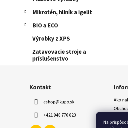
Mikrotén, hliník a igelit
BIO a ECO
Výrobky z XPS
Zatavovacie stroje a
príslušenstvo
Z
á
Kontakt
Infor
p
ä
Ako na
eshop
@
kupo.sk
t
Obchod
i
+421 948 776 823
Podmie
e
Na prispôsob