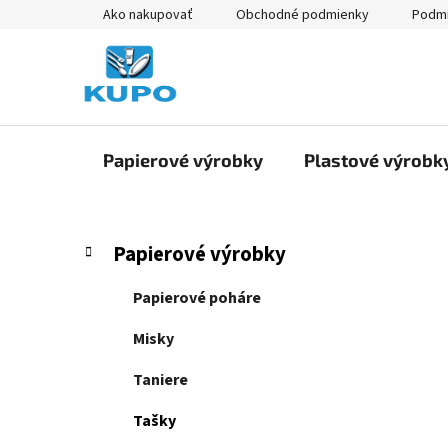
Prejsť
Ako nakupovať
Obchodné podmienky
Podmi
na
obsah
Papierové výrobky
Plastové výrobk
B
K
Preskočiť
Papierové výrobky
a
kategórie
o
t
č
Papierové poháre
e
n
g
Misky
ý
ó
p
r
Taniere
i
a
e
Tašky
n