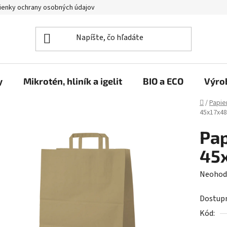
enky ochrany osobných údajov
y
Mikrotén, hliník a igelit
BIO a ECO
Výro
Domov
/
Papie
45x17x4
Pap
45
Prieme
Neohod
hodnot
Dostup
produk
Kód:
je