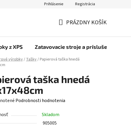
Prihlásenie
Registrácia
PRÁZDNY KOŠÍK
NÁKUPNÝ
KOŠÍK
bky z XPS
Zatavovacie stroje a príslušenstvo
rové výrobky
/
Tašky
/
Papierová taška hnedá
8cm
ierová taška hnedá
x17x48cm
rné
notené
Podrobnosti hodnotenia
enie
nosť
Skladom
tu
905005