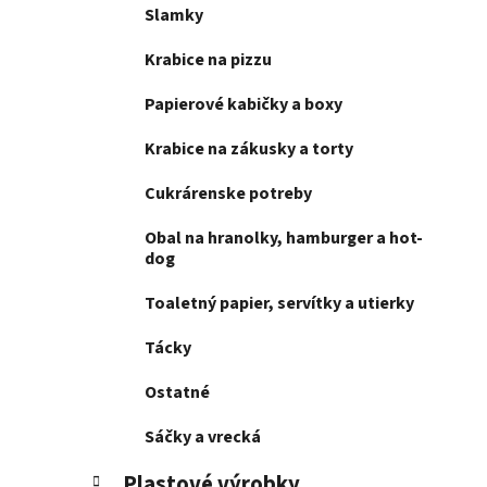
e
Slamky
l
Krabice na pizzu
Papierové kabičky a boxy
Krabice na zákusky a torty
Cukrárenske potreby
Obal na hranolky, hamburger a hot-
dog
Toaletný papier, servítky a utierky
Tácky
Ostatné
Sáčky a vrecká
Plastové výrobky