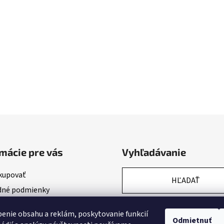
mácie pre vás
Vyhľadávanie
kupovať
HĽADAŤ
né podmienky
nky ochrany osobných údajov
enie obsahu a reklám, poskytovanie funkcií
Odmietnuť