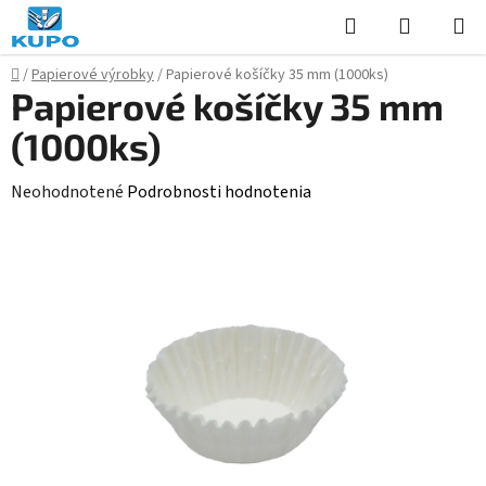
Prejsť
Hľadať
NÁKUP
na
KOŠÍK
obsah
Domov
/
Papierové výrobky
/
Papierové košíčky 35 mm (1000ks)
Papierové košíčky 35 mm
(1000ks)
Priemerné
Neohodnotené
Podrobnosti hodnotenia
hodnotenie
produktu
je
0,0
z
5
hviezdičiek.