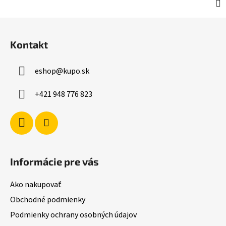
Z
á
Kontakt
p
ä
eshop
@
kupo.sk
t
i
+421 948 776 823
e
Informácie pre vás
Ako nakupovať
Obchodné podmienky
Podmienky ochrany osobných údajov