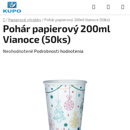
Prejsť
Hľadať
NÁKUP
na
KOŠÍK
obsah
Domov
/
Papierové výrobky
/
Pohár papierový 200ml Vianoce (50ks)
Pohár papierový 200ml
Vianoce (50ks)
Priemerné
Neohodnotené
Podrobnosti hodnotenia
hodnotenie
produktu
je
0,0
z
5
hviezdičiek.