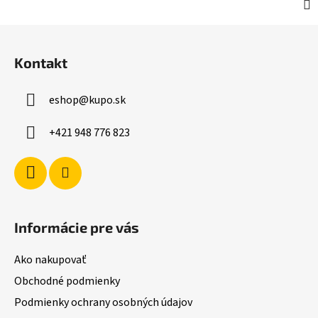
Z
á
Kontakt
p
ä
eshop
@
kupo.sk
t
i
+421 948 776 823
e
Informácie pre vás
Ako nakupovať
Obchodné podmienky
Podmienky ochrany osobných údajov