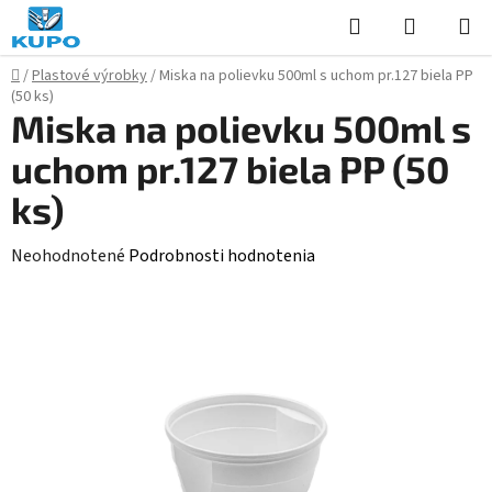
Prejsť
Hľadať
NÁKUP
na
KOŠÍK
obsah
Domov
/
Plastové výrobky
/
Miska na polievku 500ml s uchom pr.127 biela PP
(50 ks)
Miska na polievku 500ml s
uchom pr.127 biela PP (50
ks)
Priemerné
Neohodnotené
Podrobnosti hodnotenia
hodnotenie
produktu
je
0,0
z
5
hviezdičiek.