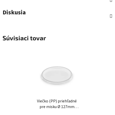
Diskusia
Súvisiaci tovar
Viečko (PP) priehľadné
pre misku Ø 127mm
[50ks]