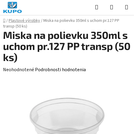
Prejsť
Hľadať
NÁKUP
na
KOŠÍK
obsah
Domov
/
Plastové výrobky
/
Miska na polievku 350ml s uchom pr.127 PP
transp (50 ks)
Miska na polievku 350ml s
uchom pr.127 PP transp (50
ks)
Priemerné
Neohodnotené
Podrobnosti hodnotenia
hodnotenie
produktu
je
0,0
z
5
hviezdičiek.