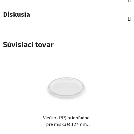
Diskusia
Súvisiaci tovar
Viečko (PP) priehľadné
pre misku Ø 127mm
[50ks]