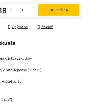
18
DO KOŠÍKA
ková cena:
iek.
Opýtať sa
Zdieľať
skusia
o množstva zákuskov,
 vlnitej lepenky ( vlna B ),
 väčšej torty.
ná časť)