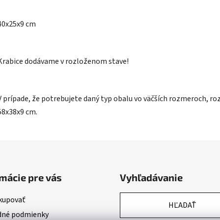
40x25x9 cm
Krabice dodávame v rozloženom stave!
V prípade, že potrebujete daný typ obalu vo väčších rozmeroch, 
58x38x9 cm.
mácie pre vás
Vyhľadávanie
kupovať
HĽADAŤ
né podmienky