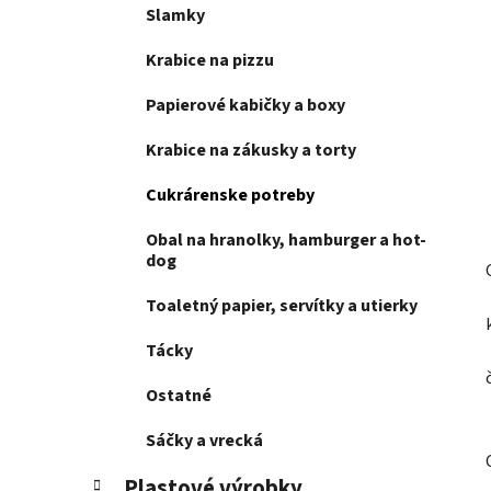
e
Slamky
l
Krabice na pizzu
Papierové kabičky a boxy
Krabice na zákusky a torty
Cukrárenske potreby
Obal na hranolky, hamburger a hot-
dog
Toaletný papier, servítky a utierky
Tácky
Ostatné
Sáčky a vrecká
Plastové výrobky