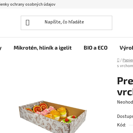
enky ochrany osobných údajov
y
Mikrotén, hliník a igelit
BIO a ECO
Výro
Domov
/
Papie
s vrchom
Pre
vr
Prieme
Neohod
hodnot
Dostup
produk
Kód:
je