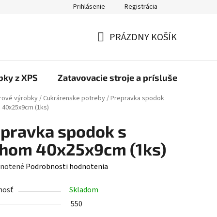
Prihlásenie
Registrácia
PRÁZDNY KOŠÍK
NÁKUPNÝ
KOŠÍK
bky z XPS
Zatavovacie stroje a príslušenstvo
rové výrobky
/
Cukrárenske potreby
/
Prepravka spodok
 40x25x9cm (1ks)
pravka spodok s
chom 40x25x9cm (1ks)
rné
notené
Podrobnosti hodnotenia
enie
nosť
Skladom
tu
550