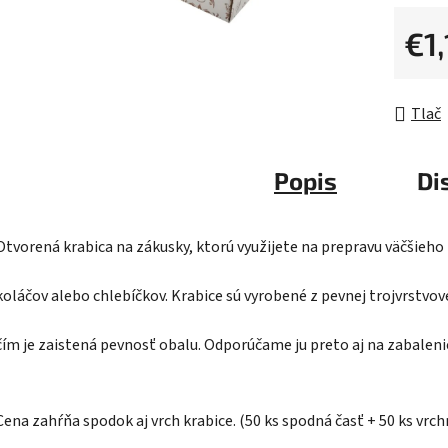
0,0
z
€1,
5
Jednot
hviezdič
Tlač
Popis
Di
Otvorená krabica na zákusky, ktorú využijete na prepravu väčšieh
koláčov alebo chlebíčkov. Krabice sú vyrobené z pevnej trojvrstvovej
čím je zaistená pevnosť obalu. Odporúčame ju preto aj na zabalenie
Cena zahŕňa spodok aj vrch krabice. (50 ks spodná časť + 50 ks vrch