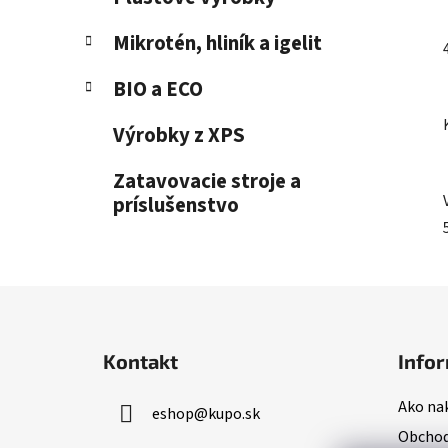
Mikrotén, hliník a igelit
BIO a ECO
Výrobky z XPS
Zatavovacie stroje a
príslušenstvo
Z
á
Kontakt
Infor
p
ä
Ako na
eshop
@
kupo.sk
t
Obchod