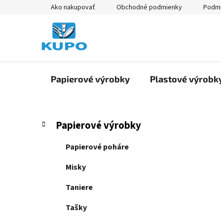
Prejsť
Ako nakupovať
Obchodné podmienky
Podmi
na
obsah
Papierové výrobky
Plastové výrobk
B
K
Preskočiť
Papierové výrobky
a
kategórie
o
t
č
Papierové poháre
e
n
g
Misky
ý
ó
p
r
Taniere
i
a
e
Tašky
n