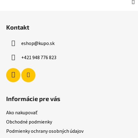
Z
á
Kontakt
p
ä
eshop
@
kupo.sk
t
i
+421 948 776 823
e
Informácie pre vás
Ako nakupovať
Obchodné podmienky
Podmienky ochrany osobných údajov