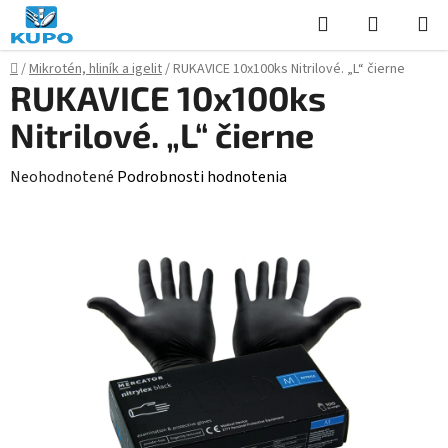
Prejsť
Hľadať
NÁKUP
na
KOŠÍK
obsah
Domov
/
Mikrotén, hliník a igelit
/
RUKAVICE 10x100ks Nitrilové. „L“ čierne
RUKAVICE 10x100ks
Nitrilové. „L“ čierne
Priemerné
Neohodnotené
Podrobnosti hodnotenia
hodnotenie
produktu
je
0,0
z
5
hviezdičiek.