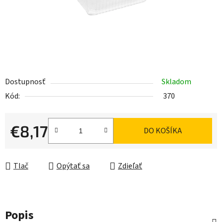
Dostupnosť
Skladom
Kód:
370
€8,17
DO KOŠÍKA
Jednotková cena:
Tlač
Opýtať sa
Zdieľať
Popis