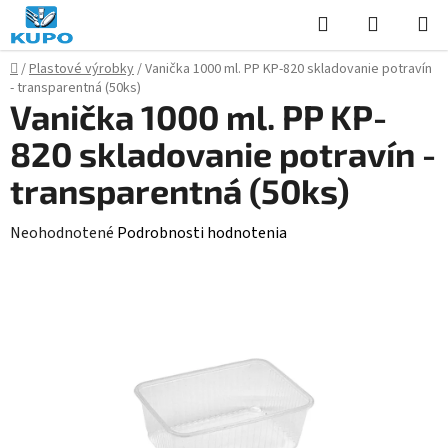
Prejsť
Hľadať
NÁKUP
na
KOŠÍK
obsah
Domov
/
Plastové výrobky
/
Vanička 1000 ml. PP KP-820 skladovanie potravín
- transparentná (50ks)
Vanička 1000 ml. PP KP-
820 skladovanie potravín -
transparentná (50ks)
Priemerné
Neohodnotené
Podrobnosti hodnotenia
hodnotenie
produktu
je
0,0
z
5
hviezdičiek.