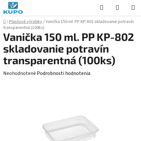
Prejsť
Hľadať
NÁKUP
na
KOŠÍK
obsah
Domov
/
Plastové výrobky
/
Vanička 150 ml. PP KP-802 skladovanie potravín
transparentná (100ks)
Vanička 150 ml. PP KP-802
skladovanie potravín
transparentná (100ks)
Priemerné
Neohodnotené
Podrobnosti hodnotenia
hodnotenie
produktu
je
0,0
z
5
hviezdičiek.